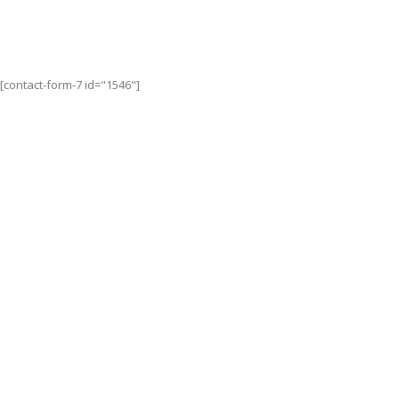
Inscrivez-vous à notre newsletter
Ne ratez plus aucune de nos promotions imbattables !
[contact-form-7 id="1546"]