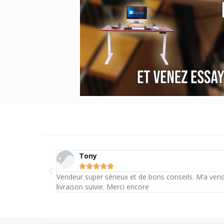
Tony





Vendeur super sérieux et de bons conseils. M’a vend
livraison suivie. Merci encore