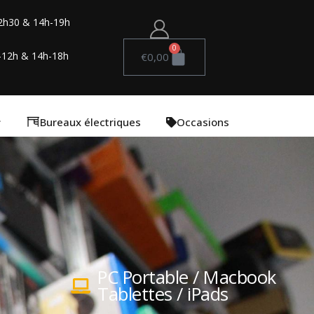
2h30 & 14h-19h
0
-12h & 14h-18h
€
0,00
Bureaux électriques
Occasions
PC Portable / Macbook
Tablettes / iPads