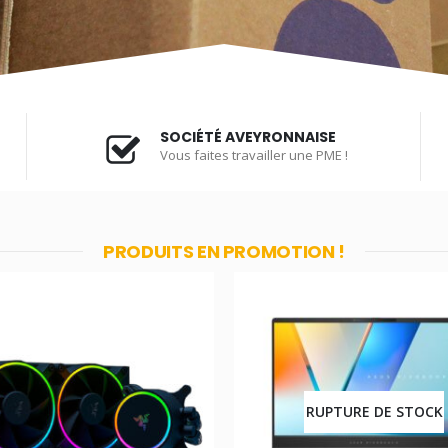
SOCI
É
T
É
AVEYRONNAISE
Vous faites travailler une PME !
PRODUITS EN PROMOTION !
RUPTURE DE STOCK