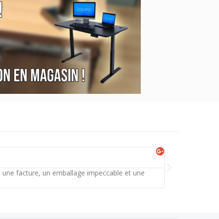
Céline 



t, une facture, un emballage impeccable et une
Au top! Person
réalisé par Volt 