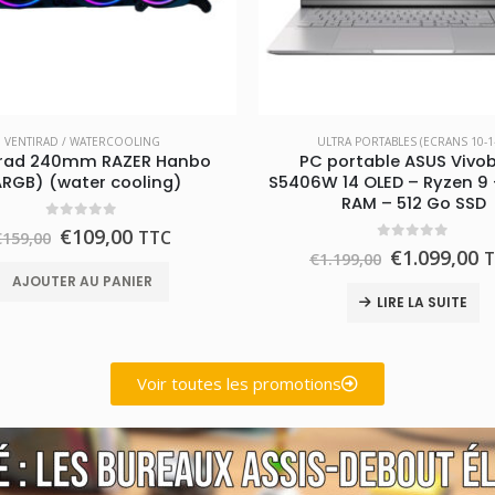
VENTIRAD / WATERCOOLING
ULTRA PORTABLES (ECRANS 10-1
irad 240mm RAZER Hanbo
PC portable ASUS Vivo
RGB) (water cooling)
S5406W 14 OLED – Ryzen 9 
RAM – 512 Go SSD
0
out of 5
€
109,00
TTC
€
159,00
0
out of 5
€
1.099,00
€
1.199,00
AJOUTER AU PANIER
LIRE LA SUITE
Voir toutes les promotions