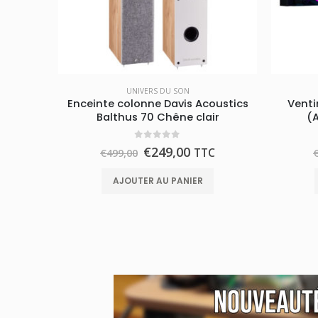
UNIVERS DU SON
Enceinte colonne Davis Acoustics
Vent
Balthus 70 Chêne clair
(A
0
out of 5
€
249,00
TTC
€
499,00
AJOUTER AU PANIER