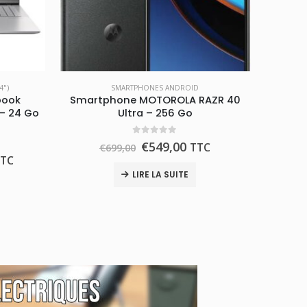
4")
SMARTPHONES ANDROID
book
Smartphone MOTOROLA RAZR 40
– 24 Go
Ultra – 256 Go
0
out of 5
€
549,00
TTC
€
699,00
TTC
LIRE LA SUITE