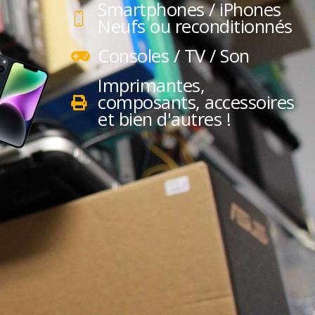
Smartphones / iPhones
Neufs ou reconditionnés
Consoles / TV / Son
Imprimantes,
composants, accessoires
et bien d'autres !