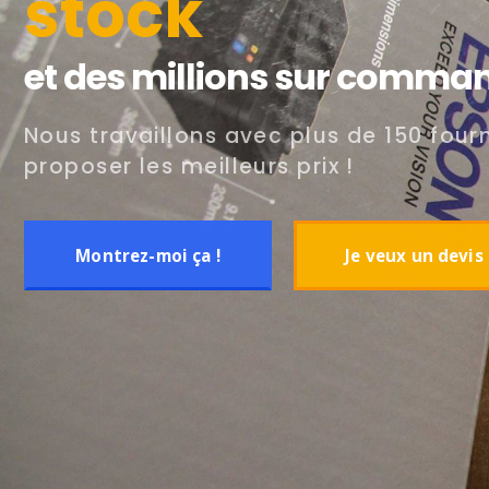
stock
et des millions sur comman
Nous travaillons avec plus de 150 four
proposer les meilleurs prix !
Montrez-moi ça !
Je veux un devis