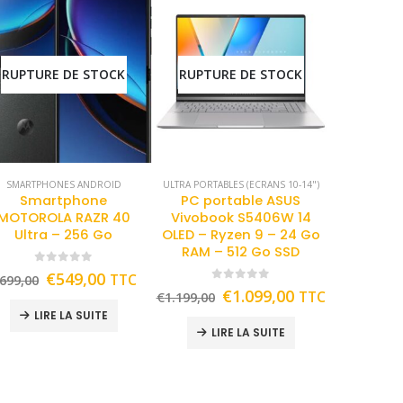
RUPTURE DE STOCK
RUPTURE DE STOCK
SMARTPHONES ANDROID
ULTRA PORTABLES (ECRANS 10-14")
Smartphone
PC portable ASUS
MOTOROLA RAZR 40
Vivobook S5406W 14
Ultra – 256 Go
OLED – Ryzen 9 – 24 Go
RAM – 512 Go SSD
0
out of 5
€
549,00
TTC
699,00
0
out of 5
€
1.099,00
TTC
€
1.199,00
LIRE LA SUITE
LIRE LA SUITE