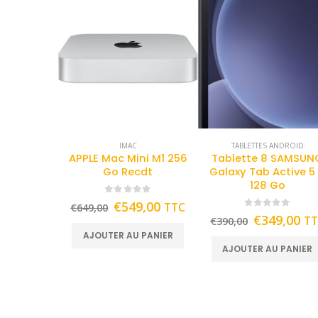
IMAC
TABLETTES ANDROID
APPLE Mac Mini M1 256
Tablette 8 SAMSUN
Go Recdt
Galaxy Tab Active 5
128 Go
0
out of 5
€
549,00
TTC
€
649,00
0
out of 5
€
349,00
T
€
390,00
AJOUTER AU PANIER
AJOUTER AU PANIER