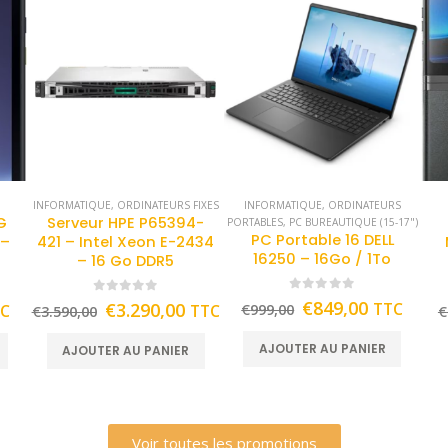
INFORMATIQUE
,
ORDINATEURS FIXES
INFORMATIQUE
,
ORDINATEURS
G
Serveur HPE P65394-
PORTABLES
,
PC BUREAUTIQUE (15-17")
PC Portable 16 DELL
 –
421 – Intel Xeon E-2434
16250 – 16Go / 1To
– 16 Go DDR5
0
out of 5
0
out of 5
€
849,00
€
3.290,00
TTC
TC
TTC
€
999,00
€
3.590,00
€
AJOUTER AU PANIER
AJOUTER AU PANIER
Voir toutes les promotions