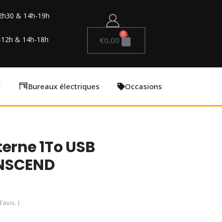
2h30 & 14h-19h
0
-12h & 14h-18h
€
0,00
Bureaux électriques
Occasions
terne 1To USB
ANSCEND
’avis. )