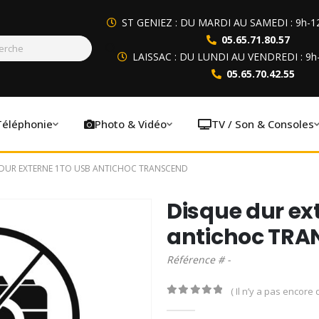
ST GENIEZ : DU MARDI AU SAMEDI : 9h-1
05.65.71.80.57
LAISSAC : DU LUNDI AU VENDREDI : 9h
05.65.70.42.55
Téléphonie
Photo & Vidéo
TV / Son & Consoles
 DUR EXTERNE 1TO USB ANTICHOC TRANSCEND
Disque dur ex
antichoc TR
Référence # -
( Il n’y a pas encore d
0
out of 5