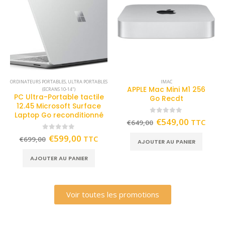
ORDINATEURS PORTABLES
,
ULTRA PORTABLES
IMAC
APPLE Mac Mini M1 256
(ECRANS 10-14")
PC Ultra-Portable tactile
Go Recdt
12.45 Microsoft Surface
Laptop Go reconditionné
0
out of 5
€
549,00
TTC
€
649,00
0
out of 5
€
599,00
TTC
€
699,00
AJOUTER AU PANIER
AJOUTER AU PANIER
Voir toutes les promotions