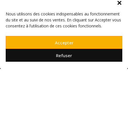
Nous contacter
RACCOURCIS
Nous utilisons des cookies indispensables au fonctionnement
du site et au suivi de nos ventes. En cliquant sur Accepter vous
Nos services en magasin
consentez à l’utilisation de ces cookies fonctionnels.
Prestations photo et vidéo
Informatique
Accepter
Téléphonie
Refuser
NOS RÉSEAUX SOCIAUX
Conditions générales de vente
Mentions légales
Livraisons et retours
Données personnelles et cookies