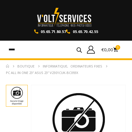
05.65.71.80.57
05.65.70.42.55
0
€
0,00
BOUTIQUE
INFORMATIQUE
,
ORDINATEURS FIXES
PC ALL IN ONE 23″ ASUS 23″ V2301CUK-BC093X