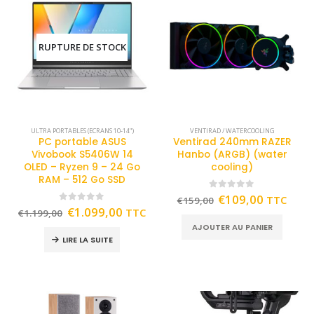
RUPTURE DE STOCK
ULTRA PORTABLES (ECRANS 10-14")
VENTIRAD / WATERCOOLING
PC portable ASUS
Ventirad 240mm RAZER
Vivobook S5406W 14
Hanbo (ARGB) (water
OLED – Ryzen 9 – 24 Go
cooling)
RAM – 512 Go SSD
0
out of 5
€
109,00
TTC
€
159,00
0
out of 5
€
1.099,00
TTC
€
1.199,00
AJOUTER AU PANIER
LIRE LA SUITE