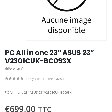
PC All in one 23″ ASUS 23″
V2301CUK-BC093X
Référence # -
( Il n’y a pas encore d’avis. )
0
out of 5
PC All in one 23″ ASUS 23″ V2301CUK-BC093X
€
699,00
TTC