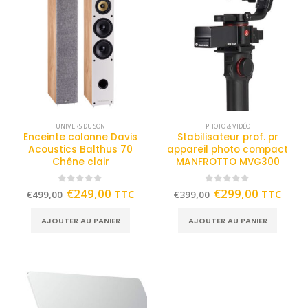
UNIVERS DU SON
PHOTO & VIDÉO
Enceinte colonne Davis
Stabilisateur prof. pr
Acoustics Balthus 70
appareil photo compact
Chêne clair
MANFROTTO MVG300
0
out of 5
0
out of 5
€
249,00
€
299,00
TTC
TTC
€
499,00
€
399,00
AJOUTER AU PANIER
AJOUTER AU PANIER