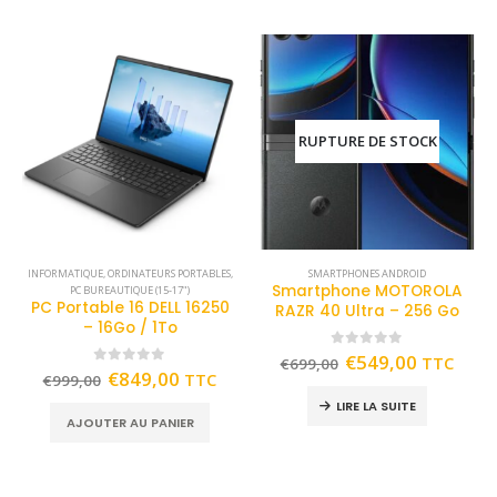
RUPTURE DE STOCK
INFORMATIQUE
,
ORDINATEURS PORTABLES
,
SMARTPHONES ANDROID
Smartphone MOTOROLA
PC BUREAUTIQUE (15-17")
PC Portable 16 DELL 16250
RAZR 40 Ultra – 256 Go
– 16Go / 1To
0
out of 5
€
549,00
TTC
€
699,00
0
out of 5
€
849,00
TTC
€
999,00
LIRE LA SUITE
AJOUTER AU PANIER