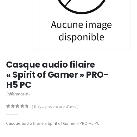
Casque audio filaire
« Spirit of Gamer » PRO-
H5 PC
Référence # -
( Il n’y a pas encore d’avis. )
0
out of 5
Casque audio filaire « Spirit of Gamer » PRO-H5 PC