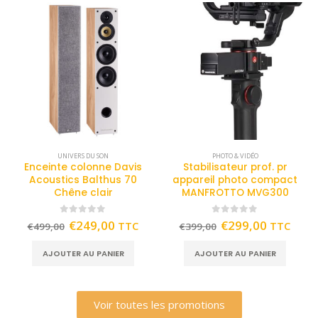
UNIVERS DU SON
PHOTO & VIDÉO
Enceinte colonne Davis
Stabilisateur prof. pr
Acoustics Balthus 70
appareil photo compact
Chêne clair
MANFROTTO MVG300
0
out of 5
0
out of 5
€
249,00
€
299,00
TTC
TTC
€
499,00
€
399,00
AJOUTER AU PANIER
AJOUTER AU PANIER
Voir toutes les promotions