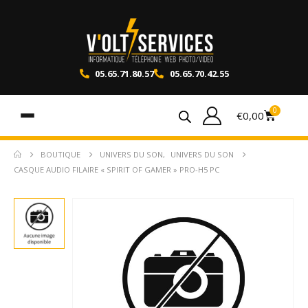
05.65.71.80.57
05.65.70.42.55
0
€
0,00
BOUTIQUE
UNIVERS DU SON
,
UNIVERS DU SON
CASQUE AUDIO FILAIRE « SPIRIT OF GAMER » PRO-H5 PC