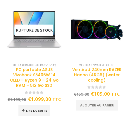
RUPTURE DE STOCK
ULTRA PORTABLES (ECRANS 10-14")
VENTIRAD / WATERCOOLING
PC portable ASUS
Ventirad 240mm RAZER
Vivobook S5406W 14
Hanbo (ARGB) (water
OLED – Ryzen 9 – 24 Go
cooling)
RAM – 512 Go SSD
0
out of 5
€
109,00
TTC
€
159,00
0
out of 5
€
1.099,00
TTC
€
1.199,00
AJOUTER AU PANIER
LIRE LA SUITE