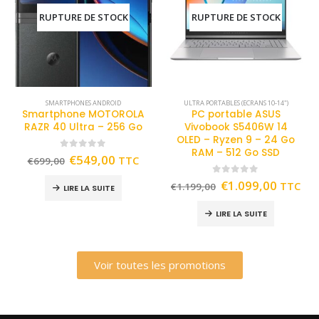
RUPTURE DE STOCK
RUPTURE DE STOCK
SMARTPHONES ANDROID
ULTRA PORTABLES (ECRANS 10-14")
Smartphone MOTOROLA
PC portable ASUS
RAZR 40 Ultra – 256 Go
Vivobook S5406W 14
OLED – Ryzen 9 – 24 Go
RAM – 512 Go SSD
0
out of 5
€
549,00
TTC
€
699,00
0
out of 5
€
1.099,00
TTC
€
1.199,00
LIRE LA SUITE
LIRE LA SUITE
Voir toutes les promotions