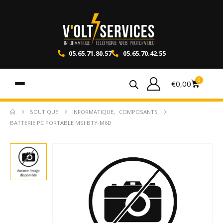
05.65.71.80.57
05.65.70.42.55
0
€
0,00
BOUTIQUE
INFORMATIQUE
,
COMPOSANTS
BATTERIE PC PORTABLE MSI BTY-M6D