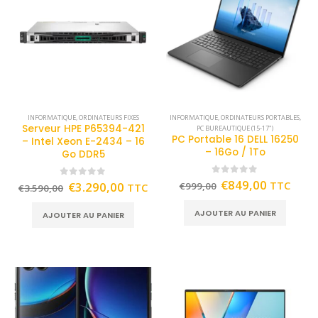
INFORMATIQUE
,
ORDINATEURS FIXES
INFORMATIQUE
,
ORDINATEURS PORTABLES
,
Serveur HPE P65394-421
PC BUREAUTIQUE (15-17")
PC Portable 16 DELL 16250
– Intel Xeon E-2434 – 16
– 16Go / 1To
Go DDR5
0
out of 5
€
849,00
TTC
0
out of 5
€
3.290,00
€
999,00
TTC
€
3.590,00
AJOUTER AU PANIER
AJOUTER AU PANIER