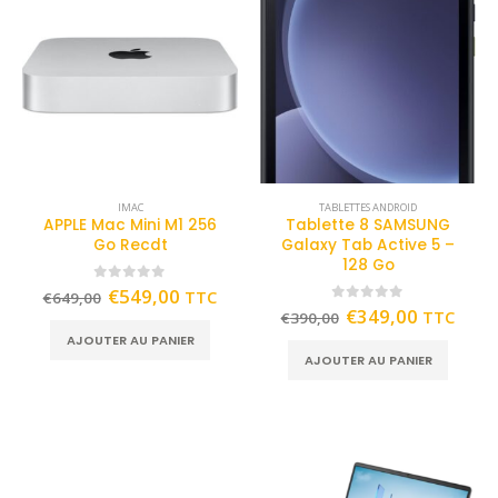
IMAC
TABLETTES ANDROID
APPLE Mac Mini M1 256
Tablette 8 SAMSUNG
Go Recdt
Galaxy Tab Active 5 –
128 Go
0
out of 5
€
549,00
TTC
€
649,00
0
out of 5
€
349,00
TTC
€
390,00
AJOUTER AU PANIER
AJOUTER AU PANIER