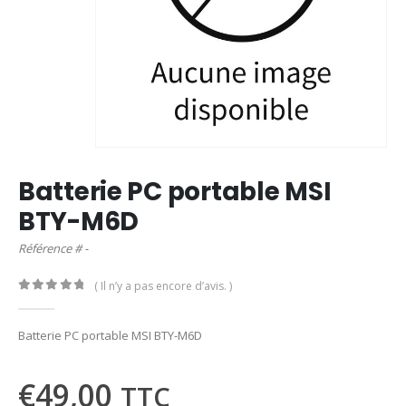
Batterie PC portable MSI
BTY-M6D
Référence # -
( Il n’y a pas encore d’avis. )
0
out of 5
Batterie PC portable MSI BTY-M6D
€
49,00
TTC