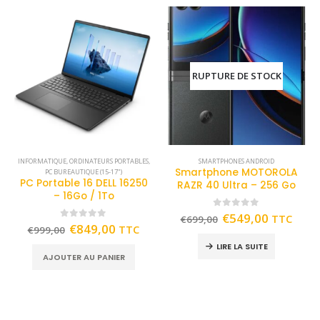
RUPTURE DE STOCK
INFORMATIQUE
,
ORDINATEURS PORTABLES
,
SMARTPHONES ANDROID
Smartphone MOTOROLA
PC BUREAUTIQUE (15-17")
PC Portable 16 DELL 16250
RAZR 40 Ultra – 256 Go
– 16Go / 1To
0
out of 5
€
549,00
TTC
€
699,00
0
out of 5
€
849,00
TTC
€
999,00
LIRE LA SUITE
AJOUTER AU PANIER