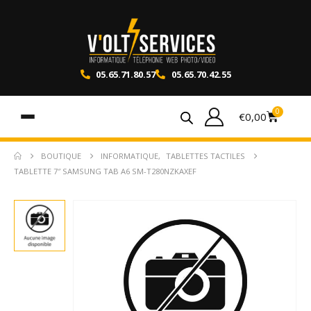
05.65.71.80.57
05.65.70.42.55
0
€
0,00
BOUTIQUE
INFORMATIQUE
,
TABLETTES TACTILES
TABLETTE 7″ SAMSUNG TAB A6 SM-T280NZKAXEF