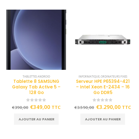
TABLETTES ANDROID
INFORMATIQUE
,
ORDINATEURS FIXES
Tablette 8 SAMSUNG
Serveur HPE P65394-421
Galaxy Tab Active 5 –
– Intel Xeon E-2434 – 16
128 Go
Go DDR5
0
out of 5
0
out of 5
€
349,00
€
3.290,00
TTC
TTC
€
390,00
€
3.590,00
AJOUTER AU PANIER
AJOUTER AU PANIER