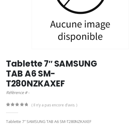
Tablette 7″ SAMSUNG
TAB A6 SM-
T280NZKAXEF
Référence # -
( Il n’y a pas encore d’avis. )
0
out of 5
Tablette 7″ SAMSUNG TAB A6 SM-T280NZKAXEF