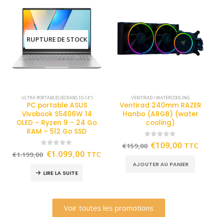
RUPTURE DE STOCK
ULTRA PORTABLES (ECRANS 10-14")
VENTIRAD / WATERCOOLING
PC portable ASUS
Ventirad 240mm RAZER
Vivobook S5406W 14
Hanbo (ARGB) (water
OLED – Ryzen 9 – 24 Go
cooling)
RAM – 512 Go SSD
0
out of 5
€
109,00
TTC
€
159,00
0
out of 5
€
1.099,00
TTC
€
1.199,00
AJOUTER AU PANIER
LIRE LA SUITE
Voir toutes les promotions