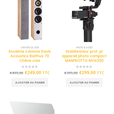
UNIVERS DU SON
PHOTO & VIDÉO
Enceinte colonne Davis
Stabilisateur prof. pr
Acoustics Balthus 70
appareil photo compact
Chêne clair
MANFROTTO MVG300
0
out of 5
0
out of 5
€
249,00
€
299,00
TTC
TTC
€
499,00
€
399,00
AJOUTER AU PANIER
AJOUTER AU PANIER