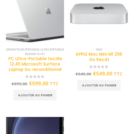
ORDINATEURS PORTABLES
,
ULTRA PORTABLES
IMAC
APPLE Mac Mini M1 256
(ECRANS 10-14")
PC Ultra-Portable tactile
Go Recdt
12.45 Microsoft Surface
Laptop Go reconditionné
0
out of 5
€
549,00
TTC
€
649,00
0
out of 5
€
599,00
TTC
€
699,00
AJOUTER AU PANIER
AJOUTER AU PANIER