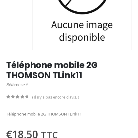
Téléphone mobile 2G
THOMSON TLink11
Référence # -
( Il n’y a pas encore d’avis. )
0
out of 5
Téléphone mobile 2G THOMSON TLink11
€
18,50
TTC