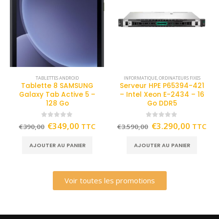
TABLETTES ANDROID
INFORMATIQUE
,
ORDINATEURS FIXES
Tablette 8 SAMSUNG
Serveur HPE P65394-421
Galaxy Tab Active 5 –
– Intel Xeon E-2434 – 16
128 Go
Go DDR5
0
out of 5
0
out of 5
€
349,00
€
3.290,00
TTC
TTC
€
390,00
€
3.590,00
AJOUTER AU PANIER
AJOUTER AU PANIER
Voir toutes les promotions