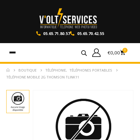
05.65.71.80.57
05.65.70.42.55
0
€
0,00
BOUTIQUE
TÉLÉPHONIE
,
TÉLÉPHONES PORTABLES
TÉLÉPHONE MOBILE 2G THOMSON TLINK11