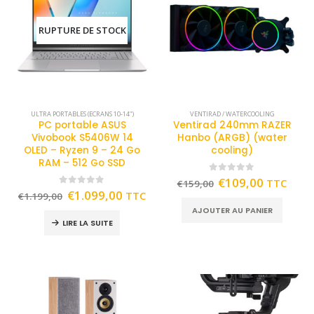
RUPTURE DE STOCK
ULTRA PORTABLES (ECRANS 10-14")
VENTIRAD / WATERCOOLING
PC portable ASUS
Ventirad 240mm RAZER
Vivobook S5406W 14
Hanbo (ARGB) (water
OLED – Ryzen 9 – 24 Go
cooling)
RAM – 512 Go SSD
0
out of 5
€
109,00
TTC
€
159,00
0
out of 5
€
1.099,00
TTC
€
1.199,00
AJOUTER AU PANIER
LIRE LA SUITE