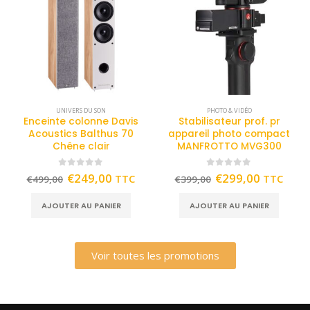
UNIVERS DU SON
PHOTO & VIDÉO
Enceinte colonne Davis
Stabilisateur prof. pr
Acoustics Balthus 70
appareil photo compact
Chêne clair
MANFROTTO MVG300
0
out of 5
0
out of 5
€
249,00
€
299,00
TTC
TTC
€
499,00
€
399,00
AJOUTER AU PANIER
AJOUTER AU PANIER
Voir toutes les promotions