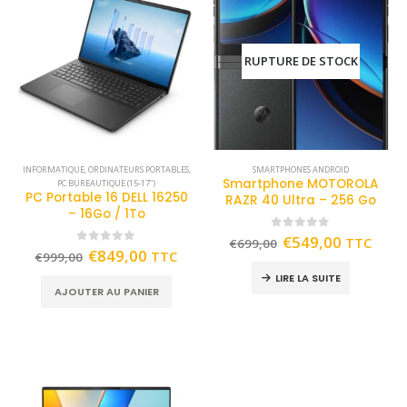
RUPTURE DE STOCK
INFORMATIQUE
,
ORDINATEURS PORTABLES
,
SMARTPHONES ANDROID
Smartphone MOTOROLA
PC BUREAUTIQUE (15-17")
PC Portable 16 DELL 16250
RAZR 40 Ultra – 256 Go
– 16Go / 1To
0
out of 5
€
549,00
TTC
€
699,00
0
out of 5
€
849,00
TTC
€
999,00
LIRE LA SUITE
AJOUTER AU PANIER