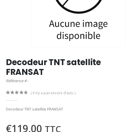
Decodeur TNT satellite
FRANSAT
Référence # -
( Il n’y a pas encore d’avis. )
0
out of 5
Decodeur TNT satellite FRANSAT
€
119,00
TTC