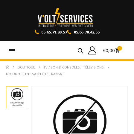
05.65.71.80.57
05.65.70.42.55
0
€
0,00
BOUTIQUE
TV / SON & CONSOLES
,
TÉLÉVISIONS
DECODEUR TNT SATELLITE FRANSAT