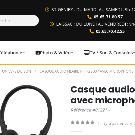
ST GENIEZ : DU MARDI AU SAMEDI : 9h-1
05.65.71.80.57
LAISSAC : DU LUNDI AU VENDREDI : 9h
05.65.70.42.55
Téléphonie
Photo & Vidéo
TV / Son & Consoles
,
UNIVERS DU SON
CASQUE AUDIO FILAIRE HP H2800 / AVEC MICROPHONE
Casque audio f
avec microp
Référence #01221 -
( Il n’y a pas encore d
0
out of 5