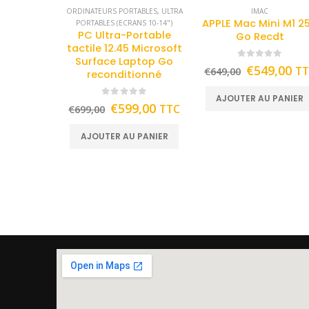
ORDINATEURS PORTABLES
,
ULTRA
IMAC
APPLE Mac Mini M1 2
PORTABLES (ECRANS 10-14")
PC Ultra-Portable
Go Recdt
tactile 12.45 Microsoft
Surface Laptop Go
0
out of 5
€
549,00
T
€
649,00
reconditionné
AJOUTER AU PANIER
0
out of 5
€
599,00
TTC
€
699,00
AJOUTER AU PANIER