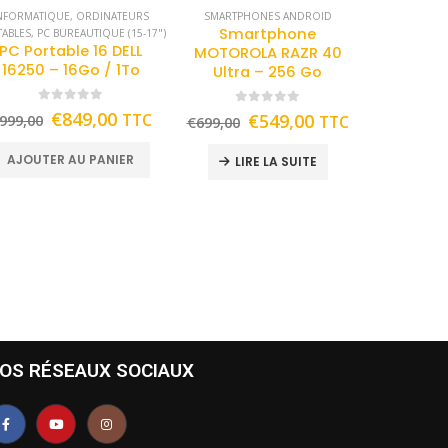
NFORMATIQUE
,
ORDINATEURS
SMARTPHONES ANDROID
Smartphone
TABLES
,
PC BUREAUTIQUE (15-17")
PC Portable 16 DELL
MOTOROLA RAZR 40
16250 – 16Go / 1To
Ultra – 256 Go
0
out of 5
0
out of 5
€
849,00
TTC
€
549,00
999,00
TTC
€
699,00
AJOUTER AU PANIER
LIRE LA SUITE
OS RÉSEAUX SOCIAUX