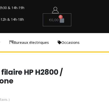
2h30 & 14h-19h
0
-12h & 14h-18h
€
0,00
Bureaux électriques
Occasions
ilaire HP H2800 /
hone
’avis. )