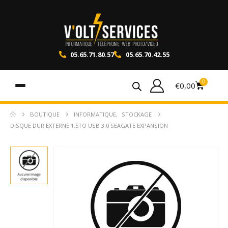
05.65.71.80.57
05.65.70.42.55
0
€
0,00
BOUTIQUE
INFORMATIQUE
,
STOCKAGE
DISQUE DUR EXTERNE 1.5TO USB 3.0 SEAGATE EXPANSION