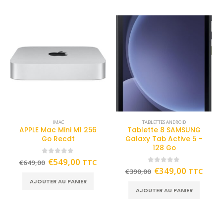
IMAC
TABLETTES ANDROID
APPLE Mac Mini M1 256
Tablette 8 SAMSUNG
Go Recdt
Galaxy Tab Active 5 –
128 Go
0
out of 5
€
549,00
TTC
€
649,00
0
out of 5
€
349,00
TTC
€
390,00
AJOUTER AU PANIER
AJOUTER AU PANIER