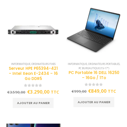
INFORMATIQUE
,
ORDINATEURS FIXES
INFORMATIQUE
,
ORDINATEURS PORTABLES
,
Serveur HPE P65394-421
PC BUREAUTIQUE (15-17")
PC Portable 16 DELL 16250
– Intel Xeon E-2434 – 16
– 16Go / 1To
Go DDR5
0
out of 5
€
849,00
TTC
0
out of 5
€
3.290,00
€
999,00
TTC
€
3.590,00
AJOUTER AU PANIER
AJOUTER AU PANIER