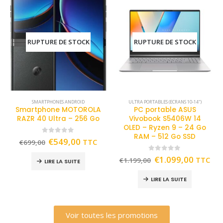
RUPTURE DE STOCK
RUPTURE DE STOCK
SMARTPHONES ANDROID
ULTRA PORTABLES (ECRANS 10-14")
Smartphone MOTOROLA
PC portable ASUS
RAZR 40 Ultra – 256 Go
Vivobook S5406W 14
OLED – Ryzen 9 – 24 Go
RAM – 512 Go SSD
0
out of 5
€
549,00
TTC
€
699,00
0
out of 5
€
1.099,00
TTC
€
1.199,00
LIRE LA SUITE
LIRE LA SUITE
Voir toutes les promotions