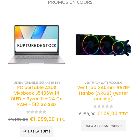
PROMOS EN COURS
RUPTURE DE STOCK
ULTRA PORTABLES (ECRANS 10-14")
VENTIRAD / WATERCOOLING
PC portable ASUS
Ventirad 240mm RAZER
Vivobook S5406W 14
Hanbo (ARGB) (water
OLED – Ryzen 9 – 24 Go
cooling)
RAM – 512 Go SSD
0
out of 5
€
109,00
TTC
€
159,00
0
out of 5
€
1.099,00
TTC
€
1.199,00
AJOUTER AU PANIER
LIRE LA SUITE