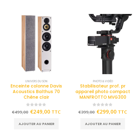
UNIVERS DU SON
PHOTO & VIDÉO
Enceinte colonne Davis
Stabilisateur prof. pr
Acoustics Balthus 70
appareil photo compact
Chêne clair
MANFROTTO MVG300
0
out of 5
0
out of 5
€
249,00
€
299,00
TTC
TTC
€
499,00
€
399,00
AJOUTER AU PANIER
AJOUTER AU PANIER