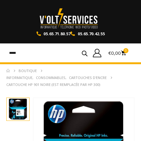
05.65.71.80.57
05.65.70.42.55
0
€
0,00
BOUTIQUE
INFORMATIQUE
,
CONSOMMABLES
,
CARTOUCHES D'ENCRE
CARTOUCHE HP 901 NOIRE (EST REMPLACÉE PAR HP 300)