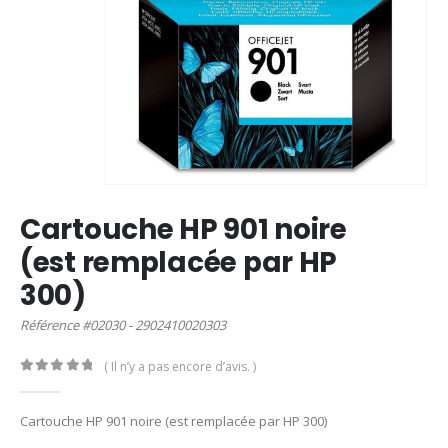
Cartouche HP 901 noire
(est remplacée par HP
300)
Référence #02030 - 2902410020303
( Il n’y a pas encore d’avis. )
0
out of 5
Cartouche HP 901 noire (est remplacée par HP 300)