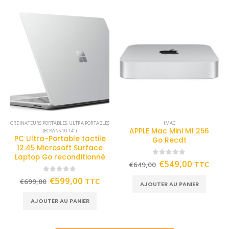
ORDINATEURS PORTABLES
,
ULTRA PORTABLES
IMAC
APPLE Mac Mini M1 256
(ECRANS 10-14")
PC Ultra-Portable tactile
Go Recdt
12.45 Microsoft Surface
Laptop Go reconditionné
0
out of 5
€
549,00
TTC
€
649,00
0
out of 5
€
599,00
TTC
€
699,00
AJOUTER AU PANIER
AJOUTER AU PANIER