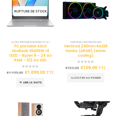
RUPTURE DE STOCK
ULTRA PORTABLES (ECRANS 10-14")
VENTIRAD / WATERCOOLING
PC portable ASUS
Ventirad 240mm RAZER
Vivobook S5406W 14
Hanbo (ARGB) (water
OLED – Ryzen 9 – 24 Go
cooling)
RAM – 512 Go SSD
0
out of 5
€
109,00
TTC
€
159,00
0
out of 5
€
1.099,00
TTC
€
1.199,00
AJOUTER AU PANIER
LIRE LA SUITE