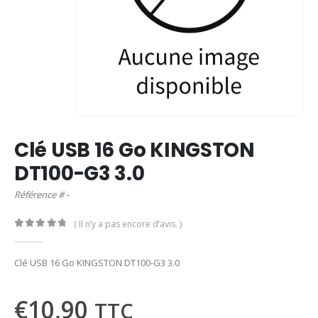
Clé USB 16 Go KINGSTON
DT100-G3 3.0
Référence # -
( Il n’y a pas encore d’avis. )
0
out of 5
Clé USB 16 Go KINGSTON DT100-G3 3.0
€
10,90
TTC