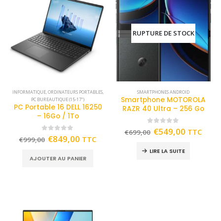
RUPTURE DE STOCK
INFORMATIQUE
,
ORDINATEURS PORTABLES
,
SMARTPHONES ANDROID
Smartphone MOTOROLA
PC BUREAUTIQUE (15-17")
PC Portable 16 DELL 16250
RAZR 40 Ultra – 256 Go
– 16Go / 1To
0
out of 5
€
549,00
TTC
€
699,00
0
out of 5
€
849,00
TTC
€
999,00
LIRE LA SUITE
AJOUTER AU PANIER