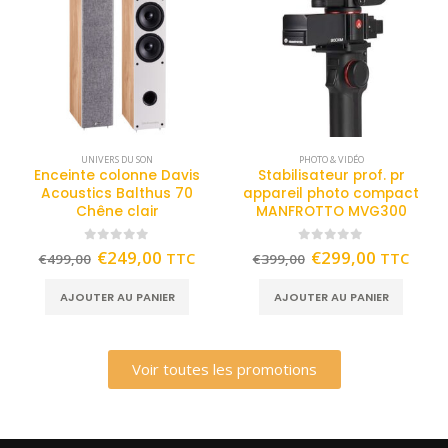
UNIVERS DU SON
PHOTO & VIDÉO
Enceinte colonne Davis
Stabilisateur prof. pr
Acoustics Balthus 70
appareil photo compact
Chêne clair
MANFROTTO MVG300
0
out of 5
0
out of 5
€
249,00
€
299,00
TTC
TTC
€
499,00
€
399,00
AJOUTER AU PANIER
AJOUTER AU PANIER
Voir toutes les promotions