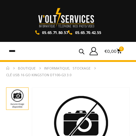
05.65.71.80.57
05.65.70.42.55
0
€
0,00
BOUTIQUE
INFORMATIQUE
,
STOCKAGE
CLÉ USB 16 GO KINGSTON DT100-G3 3.0