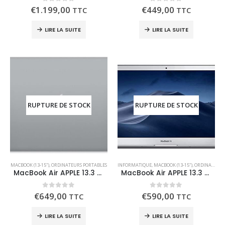
0
out of 5
0
out of 5
€
1.199,00
€
449,00
TTC
TTC
LIRE LA SUITE
LIRE LA SUITE
RUPTURE DE STOCK
RUPTURE DE STOCK
MACBOOK (13-15")
,
ORDINATEURS PORTABLES
INFORMATIQUE
,
MACBOOK (13-15")
,
ORDINATEURS PORTABLES
MacBook Air APPLE 13.3 128 Go 2019 Recdt
MacBook Air APPLE 13.3 256 Go 2020 RECONDITIONNE
0
out of 5
0
out of 5
€
649,00
€
590,00
TTC
TTC
LIRE LA SUITE
LIRE LA SUITE