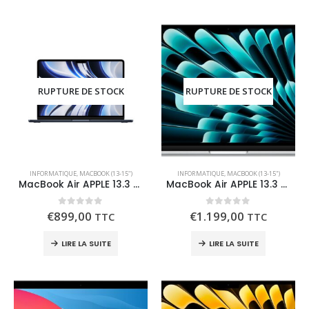
RUPTURE DE STOCK
RUPTURE DE STOCK
INFORMATIQUE
,
MACBOOK (13-15")
INFORMATIQUE
,
MACBOOK (13-15")
MacBook Air APPLE 13.3 256 Go M2 2023
MacBook Air APPLE 13.3 256 Go M4 2025
0
out of 5
0
out of 5
€
899,00
€
1.199,00
TTC
TTC
LIRE LA SUITE
LIRE LA SUITE