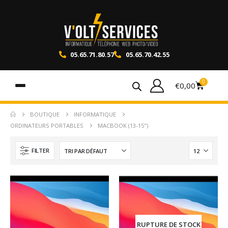
05.65.71.80.57
05.65.70.42.55
0
€
0,00
BOUTIQUE
INFORMATIQUE
ORDINATEURS PORTABLES
MACBOOK (13-15")
FILTER
RUPTURE DE STOCK