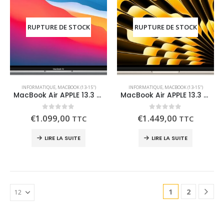
RUPTURE DE STOCK
RUPTURE DE STOCK
INFORMATIQUE
,
MACBOOK (13-15")
INFORMATIQUE
,
MACBOOK (13-15")
MacBook Air APPLE 13.3 512 Go M1
MacBook Air APPLE 13.3 512Go M4 2025
0
out of 5
0
out of 5
€
1.099,00
€
1.449,00
TTC
TTC
LIRE LA SUITE
LIRE LA SUITE
1
2