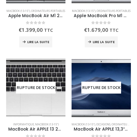
MACBOOK (13-15")
,
ORDINATEURS PORTABLES
MACBOOK (13-15")
,
ORDINATEURS PORTABLES
Apple MacBook Air M1 2020 (13 Pouces, 8 Go RAM, 512 Go SSD)
Apple MacBook Pro M1 2020 (13 Pouces, 8 Go RAM, 512 Go SSD) – Gris sidéral
0
out of 5
0
out of 5
€
1.399,00
€
1.679,00
TTC
TTC
LIRE LA SUITE
LIRE LA SUITE
RUPTURE DE STOCK
RUPTURE DE STOCK
INFORMATIQUE
,
MACBOOK (13-15")
MACBOOK (13-15")
,
OCCASIONS
,
ORDINATEURS PORTABLES
MacBook Air APPLE 13 256 Go M1 2020
MacBook Air APPLE 13,3″ 128 Go 2017 reconditionné garantie 1 an