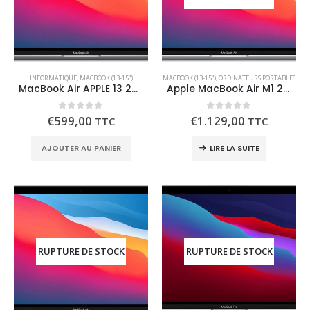
INFORMATIQUE
,
MACBOOK (13-15")
MACBOOK (13-15")
,
ORDINATEURS PORTABLES
MacBook Air APPLE 13 256 Go M1 Recdt
Apple MacBook Air M1 2020 (13 Pouces, 8 Go RAM, 256 Go SSD)
0
out of 5
0
out of 5
€
599,00
€
1.129,00
TTC
TTC
AJOUTER AU PANIER
LIRE LA SUITE
RUPTURE DE STOCK
RUPTURE DE STOCK