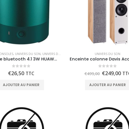
CONSOLES
,
UNIVERS DU SON
,
UNIVERS DU SON
UNIVERS DU SON
Enceinte bluetooth 4.1 3W HUAWEI CM510 (cylindrique)
0
out of 5
0
out of 5
€
26,50
€
249,00
TTC
TT
€
499,00
AJOUTER AU PANIER
AJOUTER AU PANIER