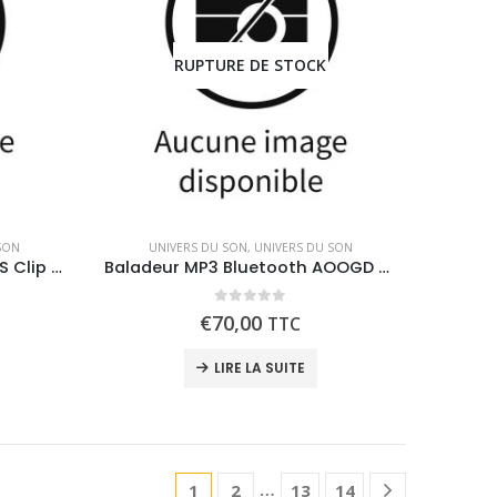
RUPTURE DE STOCK
SON
UNIVERS DU SON
,
UNIVERS DU SON
Baladeur MP3 / radio PHILIPS Clip Jam 8Go
Baladeur MP3 Bluetooth AOOGD 32Go
0
out of 5
€
70,00
TTC
LIRE LA SUITE
…
1
2
13
14