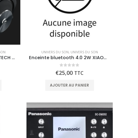
SON
UNIVERS DU SON
,
UNIVERS DU SON
Casque Gamer filaire LOGITECH G PRO X
Enceinte bluetooth 4.0 2W XIAOMI Mini
0
out of 5
€
25,00
TTC
AJOUTER AU PANIER