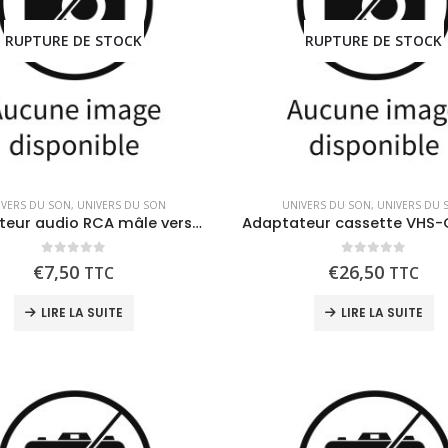
RUPTURE DE STOCK
RUPTURE DE STOCK
IVERS DU SON
,
UNIVERS DU SON
UNIVERS DU SON
,
UNIVERS DU 
Adaptateur audio RCA mâle vers 2x RCA femelle 15cm
0
out of 5
0
out of 5
€
7,50
€
26,50
TTC
TTC
LIRE LA SUITE
LIRE LA SUITE