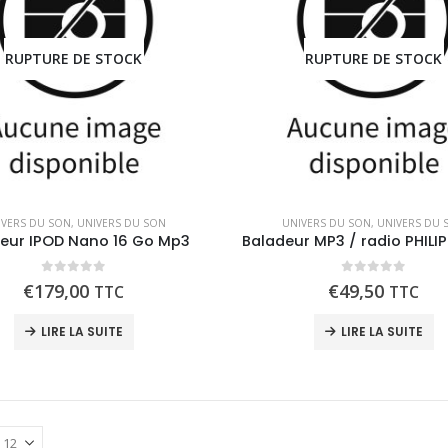
RUPTURE DE STOCK
RUPTURE DE STOCK
IVERS DU SON
,
UNIVERS DU SON
UNIVERS DU SON
,
UNIVERS DU 
eur IPOD Nano 16 Go Mp3
0
out of 5
0
out of 5
€
179,00
€
49,50
TTC
TTC
LIRE LA SUITE
LIRE LA SUITE