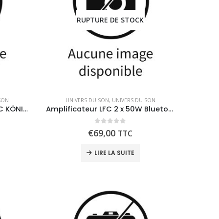
RUPTURE DE STOCK
SON
UNIVERS DU SON
,
UNIVERS DU SON
Adaptateur cassette VHS-C KÖNIG
Amplificateur LFC 2 x 50W Bluetooth
0
out of 5
€
69,00
TTC
LIRE LA SUITE