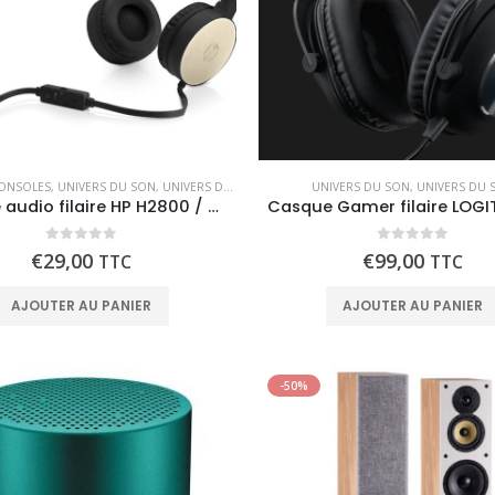
CONSOLES
,
UNIVERS DU SON
,
UNIVERS DU SON
UNIVERS DU SON
,
UNIVERS DU 
Casque audio filaire HP H2800 / avec microphone
0
out of 5
0
out of 5
€
29,00
€
99,00
TTC
TTC
AJOUTER AU PANIER
AJOUTER AU PANIER
-50%