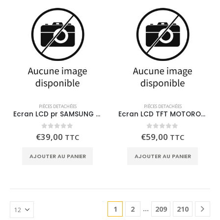
PIÈCES DETACHÉES
PIÈCES DETACHÉES
Ecran LCD pr SAMSUNG A56 (5G) – Avec chassis
Ecran LCD TFT MOTOROLA G15
0
out of 5
0
out of 5
€
39,00
€
59,00
TTC
TTC
AJOUTER AU PANIER
AJOUTER AU PANIER
…
1
2
209
210