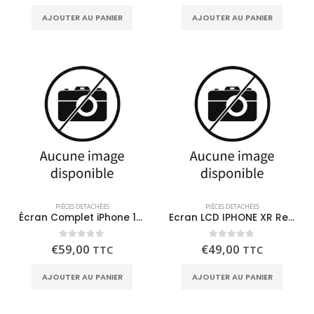
AJOUTER AU PANIER
AJOUTER AU PANIER
PIÈCES DETACHÉES
PIÈCES DETACHÉES
Écran Complet iPhone 15 Pro LTPS FHD
Ecran LCD IPHONE XR ReLife
0
out of 5
0
out of 5
€
59,00
€
49,00
TTC
TTC
AJOUTER AU PANIER
AJOUTER AU PANIER