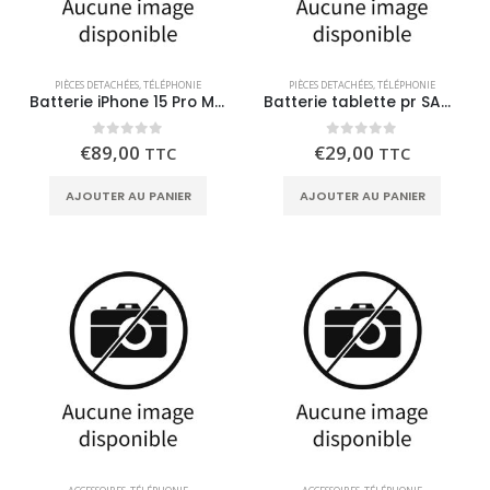
PIÈCES DETACHÉES
,
TÉLÉPHONIE
PIÈCES DETACHÉES
,
TÉLÉPHONIE
Batterie iPhone 15 Pro Max – Service PAck
Batterie tablette pr SAMSUNG Tab A (T510/T515)
0
out of 5
0
out of 5
€
89,00
€
29,00
TTC
TTC
AJOUTER AU PANIER
AJOUTER AU PANIER