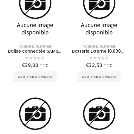
ACCESSOIRES
,
TÉLÉPHONIE
ACCESSOIRES
,
TÉLÉPHONIE
Balise connectée SAMSUNG Smart Tag 2
Batterie Externe 10.000mAh 20w / 2 USB-C BELKIN
0
out of 5
0
out of 5
€
39,00
€
32,50
TTC
TTC
AJOUTER AU PANIER
AJOUTER AU PANIER