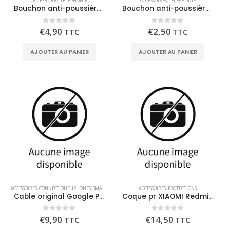
ACCESSOIRES
,
TÉLÉPHONIE
ACCESSOIRES
,
TÉLÉPHONIE
Bouchon anti-poussière port lightning
Bouchon anti-poussière port USB-C
0
out of 5
0
out of 5
€
4,90
€
2,50
TTC
TTC
AJOUTER AU PANIER
AJOUTER AU PANIER
ACCESSOIRES
,
CONNECTIQUE
,
IPHONES
,
SMARTPHONES
,
SMARTPHONES ANDROID
ACCESSOIRES
,
PROTECTIONS
,
SMARTPHONES WIN
Cable original Google Pixel USB-C vers USB-C 1m
Coque pr XIAOMI Redmi Note 14 (5G)
0
out of 5
0
out of 5
€
9,90
€
14,50
TTC
TTC