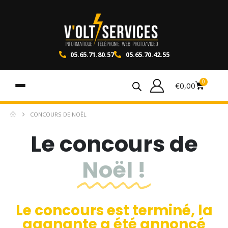
05.65.71.80.57
05.65.70.42.55
0
€
0,00
CONCOURS DE NOËL
Le concours de
Noël !
Le concours est terminé, la
gagnante a été annoncé