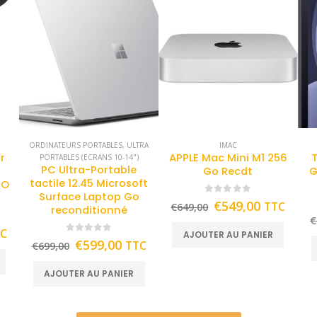
ORDINATEURS PORTABLES
,
ULTRA
IMAC
pr
APPLE Mac Mini M1 256
PORTABLES (ECRANS 10-14")
PC Ultra-Portable
Go Recdt
G
tactile 12.45 Microsoft
TO
Surface Laptop Go
0
out of 5
€
549,00
TTC
€
649,00
reconditionné
€
TC
AJOUTER AU PANIER
0
out of 5
€
599,00
TTC
€
699,00
AJOUTER AU PANIER