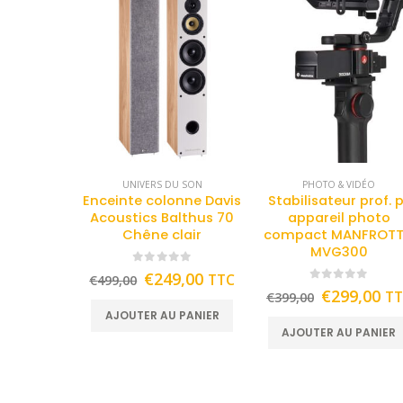
UNIVERS DU SON
PHOTO & VIDÉO
Enceinte colonne Davis
Stabilisateur prof. 
Acoustics Balthus 70
appareil photo
Chêne clair
compact MANFROT
MVG300
0
out of 5
€
249,00
TTC
€
499,00
0
out of 5
€
299,00
T
€
399,00
AJOUTER AU PANIER
AJOUTER AU PANIER