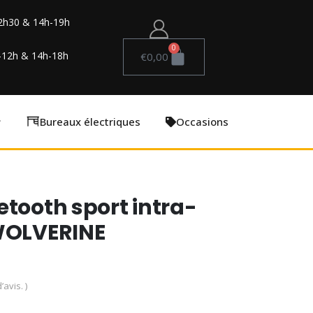
2h30 & 14h-19h
0
-12h & 14h-18h
€
0,00
Bureaux électriques
Occasions
etooth sport intra-
 WOLVERINE
’avis. )