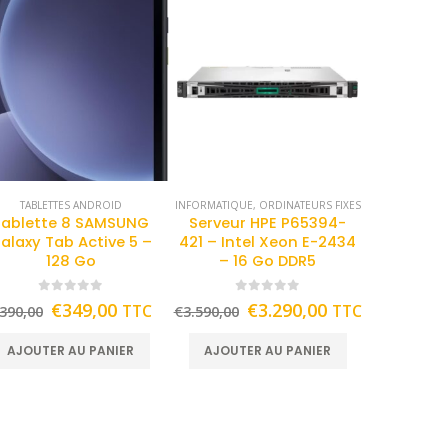
TABLETTES ANDROID
INFORMATIQUE
,
ORDINATEURS FIXES
Tablette 8 SAMSUNG
Serveur HPE P65394-
alaxy Tab Active 5 –
421 – Intel Xeon E-2434
128 Go
– 16 Go DDR5
0
out of 5
0
out of 5
€
349,00
€
3.290,00
TTC
TTC
390,00
€
3.590,00
AJOUTER AU PANIER
AJOUTER AU PANIER