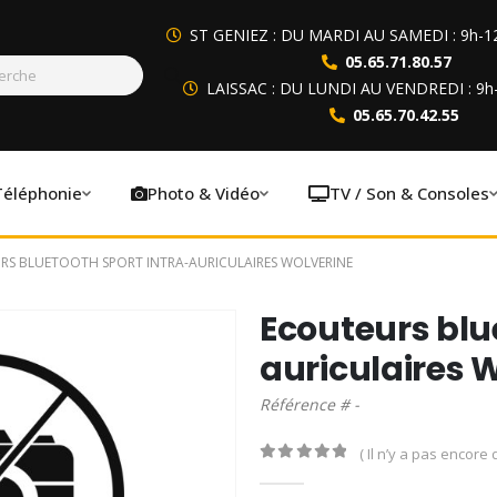
ST GENIEZ : DU MARDI AU SAMEDI : 9h-1
05.65.71.80.57
LAISSAC : DU LUNDI AU VENDREDI : 9h
05.65.70.42.55
Téléphonie
Photo & Vidéo
TV / Son & Consoles
RS BLUETOOTH SPORT INTRA-AURICULAIRES WOLVERINE
Ecouteurs blu
auriculaires
Référence # -
( Il n’y a pas encore d
0
out of 5