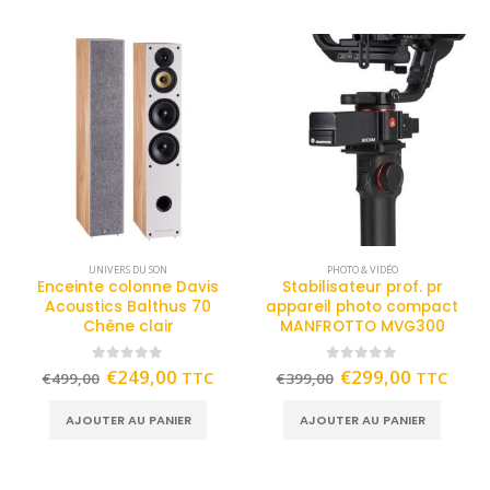
UNIVERS DU SON
PHOTO & VIDÉO
Enceinte colonne Davis
Stabilisateur prof. pr
Acoustics Balthus 70
appareil photo compact
Chêne clair
MANFROTTO MVG300
0
out of 5
0
out of 5
€
249,00
€
299,00
TTC
TTC
€
499,00
€
399,00
AJOUTER AU PANIER
AJOUTER AU PANIER