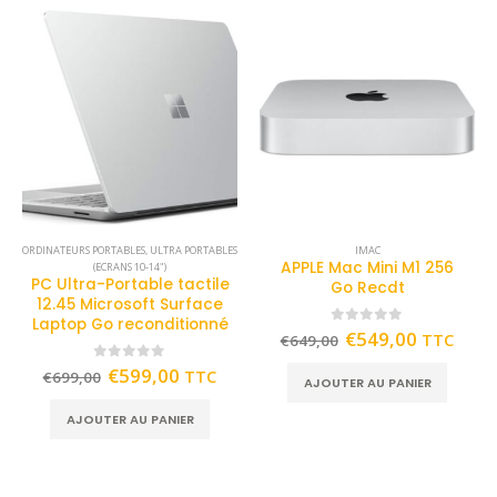
ORDINATEURS PORTABLES
,
ULTRA PORTABLES
IMAC
APPLE Mac Mini M1 256
(ECRANS 10-14")
PC Ultra-Portable tactile
Go Recdt
12.45 Microsoft Surface
Laptop Go reconditionné
0
out of 5
€
549,00
TTC
€
649,00
0
out of 5
€
599,00
TTC
€
699,00
AJOUTER AU PANIER
AJOUTER AU PANIER