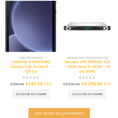
TABLETTES ANDROID
INFORMATIQUE
,
ORDINATEURS FIXES
Tablette 8 SAMSUNG
Serveur HPE P65394-421
Galaxy Tab Active 5 –
– Intel Xeon E-2434 – 16
128 Go
Go DDR5
0
out of 5
0
out of 5
€
349,00
€
3.290,00
TTC
TTC
€
390,00
€
3.590,00
AJOUTER AU PANIER
AJOUTER AU PANIER
Voir toutes les promotions