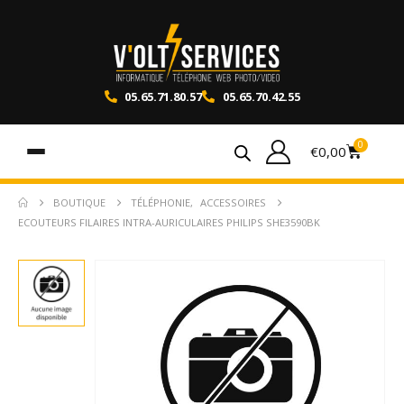
05.65.71.80.57
05.65.70.42.55
0
€
0,00
BOUTIQUE
TÉLÉPHONIE
,
ACCESSOIRES
ECOUTEURS FILAIRES INTRA-AURICULAIRES PHILIPS SHE3590BK