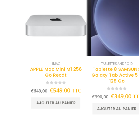
IMAC
TABLETTES ANDROID
APPLE Mac Mini M1 256
Tablette 8 SAMSUN
Go Recdt
Galaxy Tab Active 5
128 Go
0
out of 5
€
549,00
TTC
€
649,00
0
out of 5
€
349,00
T
€
390,00
AJOUTER AU PANIER
AJOUTER AU PANIER