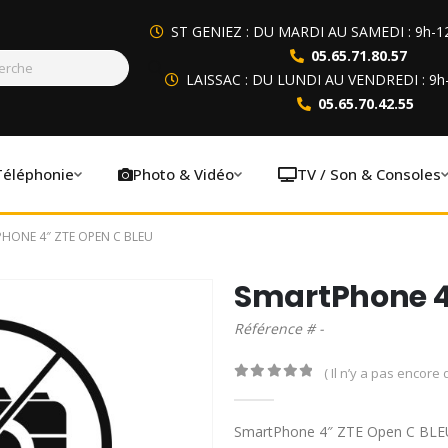
ST GENIEZ : DU MARDI AU SAMEDI : 9h-1
05.65.71.80.57
LAISSAC : DU LUNDI AU VENDREDI : 9h
05.65.70.42.55
Téléphonie
Photo & Vidéo
TV / Son & Consoles
HONE 4″ ZTE OPEN C BLEU
SmartPhone 4
Référence # -
( Il n’y a pas encore d
0
out of 5
SmartPhone 4″ ZTE Open C BLE