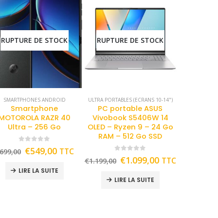
RUPTURE DE STOCK
RUPTURE DE STOCK
SMARTPHONES ANDROID
ULTRA PORTABLES (ECRANS 10-14")
Smartphone
PC portable ASUS
MOTOROLA RAZR 40
Vivobook S5406W 14
Ultra – 256 Go
OLED – Ryzen 9 – 24 Go
RAM – 512 Go SSD
0
out of 5
€
549,00
TTC
699,00
0
out of 5
€
1.099,00
TTC
€
1.199,00
LIRE LA SUITE
LIRE LA SUITE