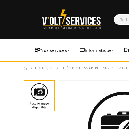
Nos services
Informatique
BOUTIQUE
TÉLÉPHONIE
,
SMARTPHONES
SMARTP