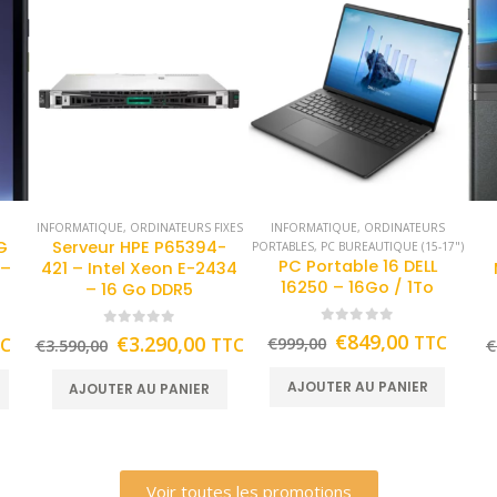
INFORMATIQUE
,
ORDINATEURS FIXES
INFORMATIQUE
,
ORDINATEURS
G
Serveur HPE P65394-
PORTABLES
,
PC BUREAUTIQUE (15-17")
PC Portable 16 DELL
 –
421 – Intel Xeon E-2434
16250 – 16Go / 1To
– 16 Go DDR5
0
out of 5
0
out of 5
€
849,00
€
3.290,00
TTC
TC
TTC
€
999,00
€
3.590,00
€
AJOUTER AU PANIER
AJOUTER AU PANIER
Voir toutes les promotions