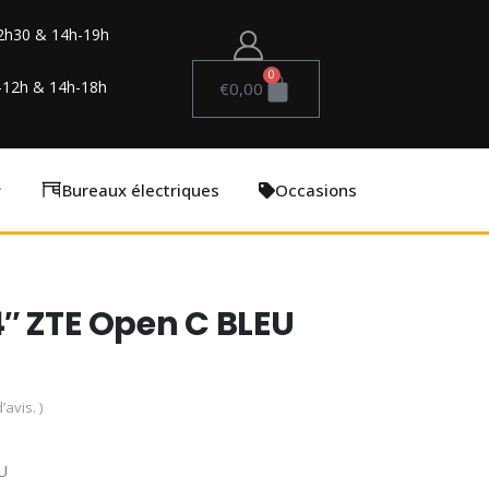
2h30 & 14h-19h
0
-12h & 14h-18h
€
0,00
Bureaux électriques
Occasions
″ ZTE Open C BLEU
’avis. )
U