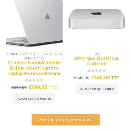
ORDINATEURS PORTABLES
,
ULTRA PORTABLES
IMAC
APPLE Mac Mini M1 256
(ECRANS 10-14")
PC Ultra-Portable tactile
Go Recdt
12.45 Microsoft Surface
Laptop Go reconditionné
0
out of 5
€
549,00
TTC
€
649,00
0
out of 5
€
599,00
TTC
€
699,00
AJOUTER AU PANIER
AJOUTER AU PANIER
Voir toutes les promotions