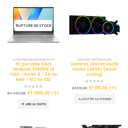
RUPTURE DE STOCK
ULTRA PORTABLES (ECRANS 10-14")
VENTIRAD / WATERCOOLING
PC portable ASUS
Ventirad 240mm RAZER
Vivobook S5406W 14
Hanbo (ARGB) (water
OLED – Ryzen 9 – 24 Go
cooling)
RAM – 512 Go SSD
0
out of 5
€
109,00
TTC
€
159,00
0
out of 5
€
1.099,00
TTC
€
1.199,00
AJOUTER AU PANIER
LIRE LA SUITE