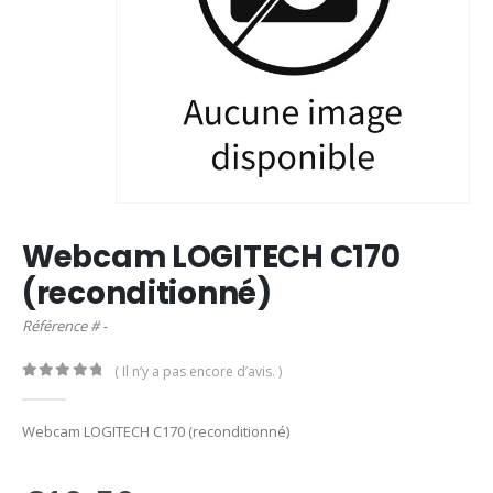
Webcam LOGITECH C170
(reconditionné)
Référence # -
( Il n’y a pas encore d’avis. )
0
out of 5
Webcam LOGITECH C170 (reconditionné)