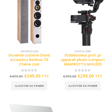
UNIVERS DU SON
PHOTO & VIDÉO
Enceinte colonne Davis
Stabilisateur prof. pr
Acoustics Balthus 70
appareil photo compact
Chêne clair
MANFROTTO MVG300
0
out of 5
0
out of 5
€
249,00
€
299,00
TTC
TTC
€
499,00
€
399,00
AJOUTER AU PANIER
AJOUTER AU PANIER