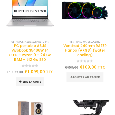
RUPTURE DE STOCK
ULTRA PORTABLES (ECRANS 10-14")
VENTIRAD / WATERCOOLING
PC portable ASUS
Ventirad 240mm RAZER
Vivobook S5406W 14
Hanbo (ARGB) (water
OLED – Ryzen 9 – 24 Go
cooling)
RAM – 512 Go SSD
0
out of 5
€
109,00
TTC
€
159,00
0
out of 5
€
1.099,00
TTC
€
1.199,00
AJOUTER AU PANIER
LIRE LA SUITE