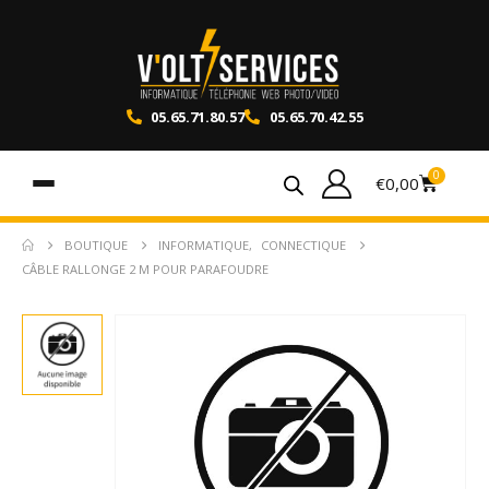
05.65.71.80.57
05.65.70.42.55
0
€
0,00
BOUTIQUE
INFORMATIQUE
,
CONNECTIQUE
CÂBLE RALLONGE 2 M POUR PARAFOUDRE