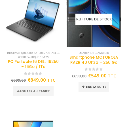
RUPTURE DE STOCK
INFORMATIQUE
,
ORDINATEURS PORTABLES
,
SMARTPHONES ANDROID
Smartphone MOTOROLA
PC BUREAUTIQUE (15-17")
PC Portable 16 DELL 16250
RAZR 40 Ultra – 256 Go
– 16Go / 1To
0
out of 5
€
549,00
TTC
€
699,00
0
out of 5
€
849,00
TTC
€
999,00
LIRE LA SUITE
AJOUTER AU PANIER