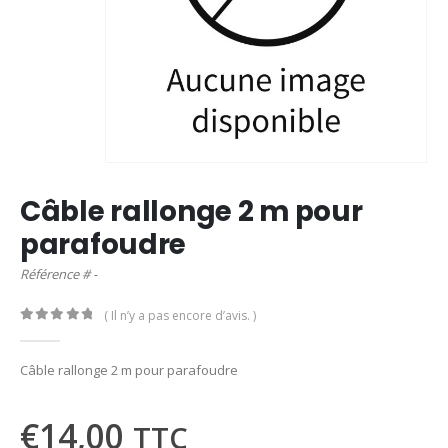
Câble rallonge 2 m pour
parafoudre
Référence # -
( Il n’y a pas encore d’avis. )
0
out of 5
Câble rallonge 2 m pour parafoudre
€
14,00
TTC