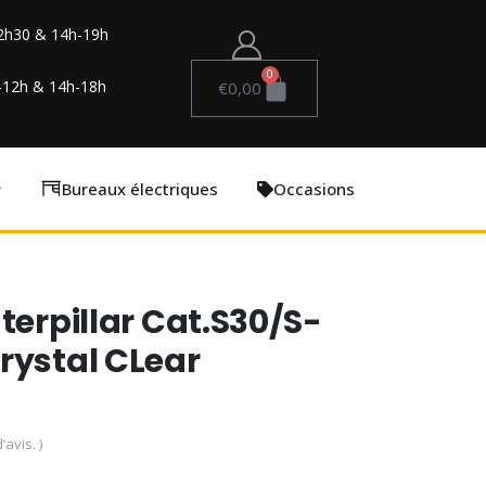
2h30 & 14h-19h
0
-12h & 14h-18h
€
0,00
Bureaux électriques
Occasions
terpillar Cat.S30/S-
rystal CLear
’avis. )