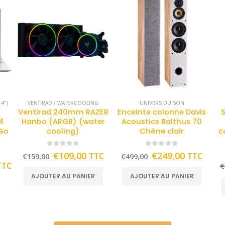
4")
VENTIRAD / WATERCOOLING
UNIVERS DU SON
Ventirad 240mm RAZER
Enceinte colonne Davis
S
4
Hanbo (ARGB) (water
Acoustics Balthus 70
 Go
cooling)
Chêne clair
c
0
out of 5
0
out of 5
€
109,00
€
249,00
TTC
TTC
€
159,00
€
499,00
TTC
€
AJOUTER AU PANIER
AJOUTER AU PANIER