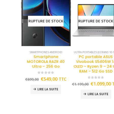
RUPTURE DE STOCK
RUPTURE DE STOCK
SMARTPHONES ANDROID
ULTRA PORTABLES (ECRANS 10-1
Smartphone
PC portable ASUS
MOTOROLA RAZR 40
Vivobook S5406W 1
Ultra – 256 Go
OLED – Ryzen 9 – 24
RAM – 512 Go SSD
0
out of 5
€
549,00
TTC
€
699,00
0
out of 5
€
1.099,00
€
1.199,00
LIRE LA SUITE
LIRE LA SUITE