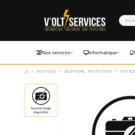
Nos services
Informatique
BOUTIQUE
TÉLÉPHONIE
,
PROTECTIONS
FILM BL