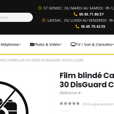
ST GENIEZ : DU MARDI AU SAMEDI : 9h-1
05.65.71.80.57
LAISSAC : DU LUNDI AU VENDREDI : 9h
05.65.70.42.55
Téléphonie
Photo & Vidéo
TV / Son & Consoles
INDÉ CATERPILLAR CAT.S30/S-30 DISGUARD CRYSTAL CLEAR
Film blindé Ca
30 DisGuard C
Référence # -
( Il n’y a pas encore d
0
out of 5