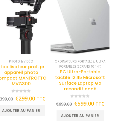
PHOTO & VIDÉO
ORDINATEURS PORTABLES
,
ULTRA
tabilisateur prof. pr
PORTABLES (ECRANS 10-14")
PC Ultra-Portable
appareil photo
tactile 12.45 Microsoft
ompact MANFROTTO
Surface Laptop Go
MVG300
reconditionné
0
out of 5
€
299,00
TTC
399,00
0
out of 5
€
599,00
TTC
€
699,00
AJOUTER AU PANIER
AJOUTER AU PANIER