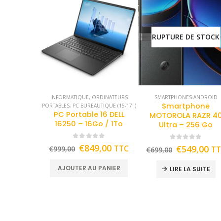
RUPTURE DE STOCK
INFORMATIQUE
,
ORDINATEURS
SMARTPHONES ANDROID
Smartphone
PORTABLES
,
PC BUREAUTIQUE (15-17")
PC Portable 16 DELL
MOTOROLA RAZR 4
16250 – 16Go / 1To
Ultra – 256 Go
0
out of 5
0
out of 5
€
849,00
TTC
€
549,00
€
999,00
T
€
699,00
AJOUTER AU PANIER
LIRE LA SUITE