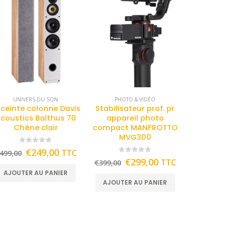
UNIVERS DU SON
PHOTO & VIDÉO
ceinte colonne Davis
Stabilisateur prof. pr
coustics Balthus 70
appareil photo
Chêne clair
compact MANFROTTO
MVG300
0
out of 5
€
249,00
TTC
499,00
0
out of 5
€
299,00
TTC
€
399,00
AJOUTER AU PANIER
AJOUTER AU PANIER