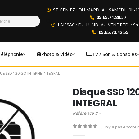
ST GENIEZ : DU MARDI AU SAMEDI : 9h-1
05.65.71.80.57
LAISSAC : DU LUNDI AU VENDREDI : 9h
05.65.70.42.55
Téléphonie
Photo & Vidéo
TV / Son & Consoles
UE SSD 120 GO INTERNE INTEGRAL
Disque SSD 12
INTEGRAL
Référence # -
( Il n’y a pas encore d
0
out of 5