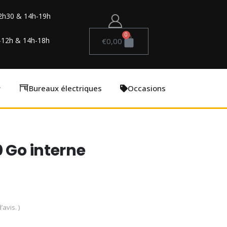
2h30 & 14h-19h
0
-12h & 14h-18h
€
0,00
Bureaux électriques
Occasions
0 Go interne
’avis. )