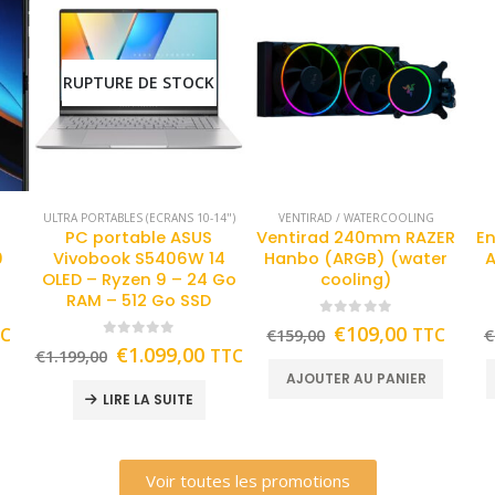
RUPTURE DE STOCK
ULTRA PORTABLES (ECRANS 10-14")
VENTIRAD / WATERCOOLING
PC portable ASUS
Ventirad 240mm RAZER
En
0
Vivobook S5406W 14
Hanbo (ARGB) (water
A
OLED – Ryzen 9 – 24 Go
cooling)
RAM – 512 Go SSD
0
out of 5
€
109,00
TC
TTC
€
159,00
€
0
out of 5
€
1.099,00
TTC
€
1.199,00
AJOUTER AU PANIER
LIRE LA SUITE
Voir toutes les promotions