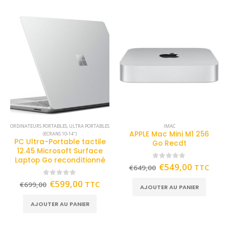
ORDINATEURS PORTABLES
,
ULTRA PORTABLES
IMAC
APPLE Mac Mini M1 256
(ECRANS 10-14")
PC Ultra-Portable tactile
Go Recdt
12.45 Microsoft Surface
Laptop Go reconditionné
0
out of 5
€
549,00
TTC
€
649,00
0
out of 5
€
599,00
TTC
€
699,00
AJOUTER AU PANIER
AJOUTER AU PANIER