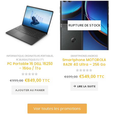
RUPTURE DE STOCK
INFORMATIQUE
,
ORDINATEURS PORTABLES
,
SMARTPHONES ANDROID
Smartphone MOTOROLA
PC BUREAUTIQUE (15-17")
PC Portable 16 DELL 16250
RAZR 40 Ultra – 256 Go
– 16Go / 1To
0
out of 5
€
549,00
TTC
€
699,00
0
out of 5
€
849,00
TTC
€
999,00
LIRE LA SUITE
AJOUTER AU PANIER
Voir toutes les promotions