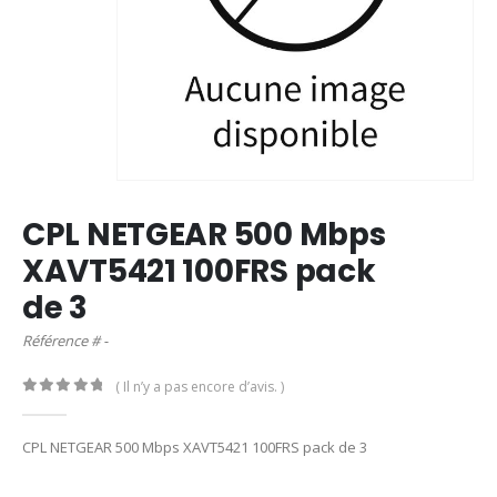
CPL NETGEAR 500 Mbps
XAVT5421 100FRS pack
de 3
Référence # -
( Il n’y a pas encore d’avis. )
0
out of 5
CPL NETGEAR 500 Mbps XAVT5421 100FRS pack de 3