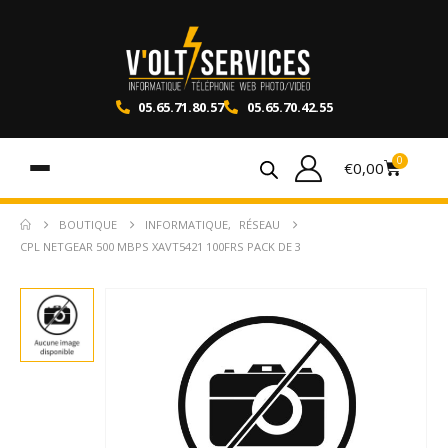
05.65.71.80.57
05.65.70.42.55
0
€
0,00
BOUTIQUE
INFORMATIQUE
,
RÉSEAU
CPL NETGEAR 500 MBPS XAVT5421 100FRS PACK DE 3