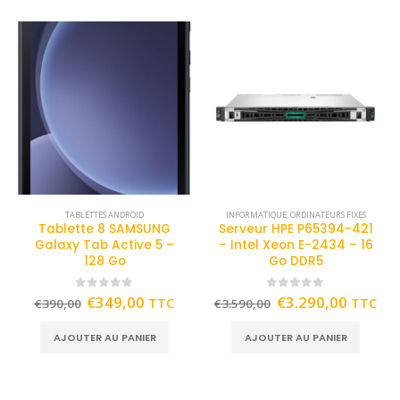
TABLETTES ANDROID
INFORMATIQUE
,
ORDINATEURS FIXES
Tablette 8 SAMSUNG
Serveur HPE P65394-421
Galaxy Tab Active 5 –
– Intel Xeon E-2434 – 16
128 Go
Go DDR5
0
out of 5
0
out of 5
€
349,00
€
3.290,00
TTC
TTC
€
390,00
€
3.590,00
AJOUTER AU PANIER
AJOUTER AU PANIER