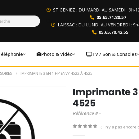
ST GENIEZ : DU MARDI AU SAMEDI : 9h-1
05.65.71.80.57
LAISSAC : DU LUNDI AU VENDREDI : 9h
05.65.70.42.55
Téléphonie
Photo & Vidéo
TV / Son & Consoles
SOIRES
IMPRIMANTE 3 EN 1 HP ENVY 4522 À 4525
Imprimante 3 
4525
Référence # -
( Il n’y a pas encore d
0
out of 5