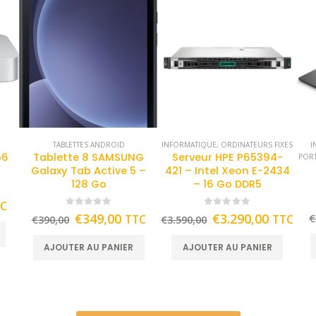
TABLETTES ANDROID
INFORMATIQUE
,
ORDINATEURS FIXES
I
56
Tablette 8 SAMSUNG
Serveur HPE P65394-
POR
Galaxy Tab Active 5 –
421 – Intel Xeon E-2434
128 Go
– 16 Go DDR5
TC
0
out of 5
0
out of 5
€
349,00
€
3.290,00
TTC
TTC
€
€
390,00
€
3.590,00
AJOUTER AU PANIER
AJOUTER AU PANIER