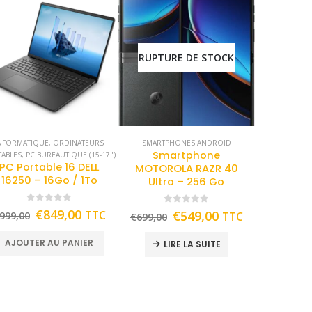
RUPTURE DE STOCK
NFORMATIQUE
,
ORDINATEURS
SMARTPHONES ANDROID
Smartphone
TABLES
,
PC BUREAUTIQUE (15-17")
PC Portable 16 DELL
MOTOROLA RAZR 40
16250 – 16Go / 1To
Ultra – 256 Go
0
out of 5
0
out of 5
€
849,00
TTC
€
549,00
999,00
TTC
€
699,00
AJOUTER AU PANIER
LIRE LA SUITE