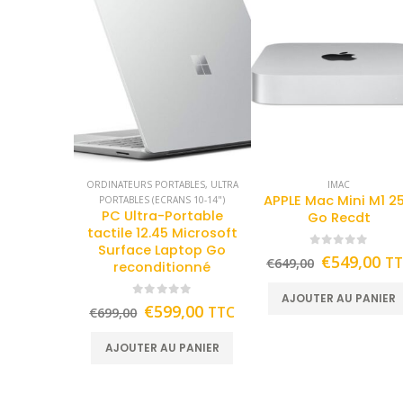
ORDINATEURS PORTABLES
,
ULTRA
IMAC
APPLE Mac Mini M1 2
PORTABLES (ECRANS 10-14")
PC Ultra-Portable
Go Recdt
tactile 12.45 Microsoft
Surface Laptop Go
0
out of 5
€
549,00
T
€
649,00
reconditionné
AJOUTER AU PANIER
0
out of 5
€
599,00
TTC
€
699,00
AJOUTER AU PANIER