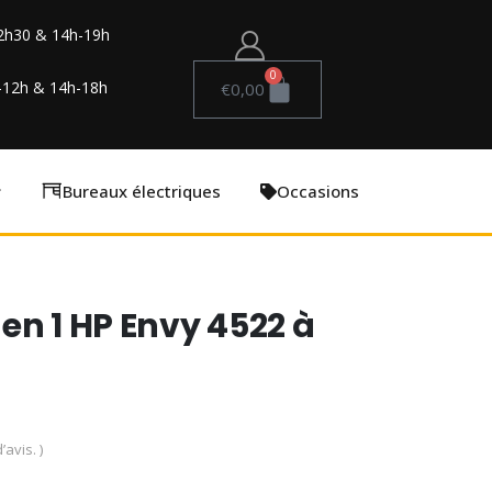
2h30 & 14h-19h
0
-12h & 14h-18h
€
0,00
Bureaux électriques
Occasions
en 1 HP Envy 4522 à
’avis. )