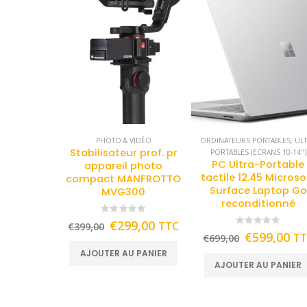
PHOTO & VIDÉO
ORDINATEURS PORTABLES
,
UL
Stabilisateur prof. pr
PORTABLES (ECRANS 10-14")
PC Ultra-Portable
appareil photo
tactile 12.45 Microso
compact MANFROTTO
Surface Laptop Go
MVG300
reconditionné
0
out of 5
€
299,00
TTC
€
399,00
0
out of 5
€
599,00
T
€
699,00
AJOUTER AU PANIER
AJOUTER AU PANIER