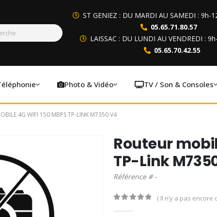
ST GENIEZ : DU MARDI AU SAMEDI : 9h-1
05.65.71.80.57
LAISSAC : DU LUNDI AU VENDREDI : 9h
05.65.70.42.55
Téléphonie
Photo & Vidéo
TV / Son & Consoles
BILE 4G WIFI 150 MBPS TP-LINK M7350 V4
Routeur mobil
TP-Link M735
Référence # -
( Il n’y a pas encore d
0
out of 5