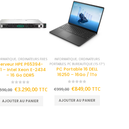
ORMATIQUE
,
ORDINATEURS FIXES
INFORMATIQUE
,
ORDINATEURS
Serveur HPE P65394-
PORTABLES
,
PC BUREAUTIQUE (15-17")
PC Portable 16 DELL
1 – Intel Xeon E-2434
16250 – 16Go / 1To
– 16 Go DDR5
0
out of 5
0
out of 5
€
849,00
€
3.290,00
TTC
TTC
€
999,00
590,00
AJOUTER AU PANIER
AJOUTER AU PANIER