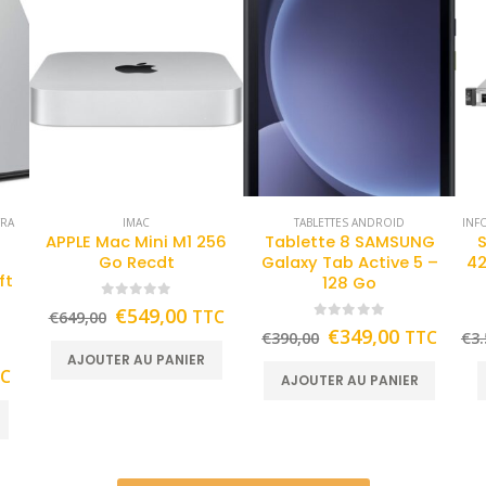
TRA
IMAC
TABLETTES ANDROID
INF
APPLE Mac Mini M1 256
Tablette 8 SAMSUNG
Go Recdt
Galaxy Tab Active 5 –
42
ft
128 Go
0
out of 5
€
549,00
TTC
€
649,00
0
out of 5
€
349,00
TTC
€
390,00
€
3.
AJOUTER AU PANIER
TC
AJOUTER AU PANIER