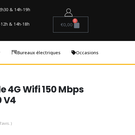
2h30 & 14h-19h
0
-12h & 14h-18h
€
0,00
Bureaux électriques
Occasions
e 4G Wifi 150 Mbps
0 V4
’avis. )