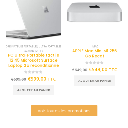
ORDINATEURS PORTABLES
,
ULTRA PORTABLES
IMAC
APPLE Mac Mini M1 256
(ECRANS 10-14")
PC Ultra-Portable tactile
Go Recdt
12.45 Microsoft Surface
Laptop Go reconditionné
0
out of 5
€
549,00
TTC
€
649,00
0
out of 5
€
599,00
TTC
€
699,00
AJOUTER AU PANIER
AJOUTER AU PANIER
Voir toutes les promotions