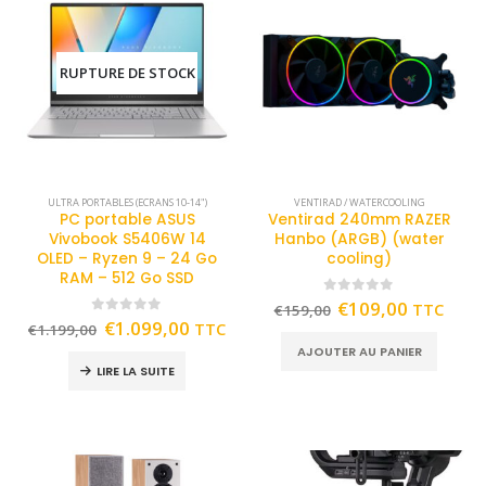
RUPTURE DE STOCK
ULTRA PORTABLES (ECRANS 10-14")
VENTIRAD / WATERCOOLING
PC portable ASUS
Ventirad 240mm RAZER
Vivobook S5406W 14
Hanbo (ARGB) (water
OLED – Ryzen 9 – 24 Go
cooling)
RAM – 512 Go SSD
0
out of 5
€
109,00
TTC
€
159,00
0
out of 5
€
1.099,00
TTC
€
1.199,00
AJOUTER AU PANIER
LIRE LA SUITE