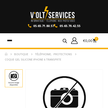
05.65.71.80.57
05.65.70.42.55
0
€
0,00
BOUTIQUE
TÉLÉPHONIE
,
PROTECTIONS
COQUE GEL SILICONE IPHONE 6 TRANSPRTE