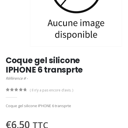
Coque gel silicone
IPHONE 6 transprte
Référence # -
( Il n’y a pas encore d’avis. )
0
out of 5
Coque gel silicone IPHONE 6 transprte
€
6,50
TTC