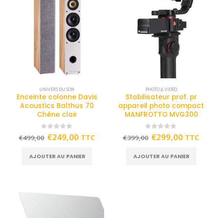
UNIVERS DU SON
PHOTO & VIDÉO
Enceinte colonne Davis
Stabilisateur prof. pr
Acoustics Balthus 70
appareil photo compact
Chêne clair
MANFROTTO MVG300
0
out of 5
0
out of 5
€
249,00
€
299,00
TTC
TTC
€
499,00
€
399,00
AJOUTER AU PANIER
AJOUTER AU PANIER