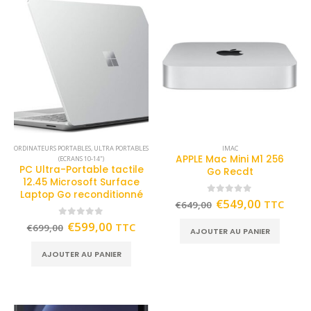
ORDINATEURS PORTABLES
,
ULTRA PORTABLES
IMAC
APPLE Mac Mini M1 256
(ECRANS 10-14")
PC Ultra-Portable tactile
Go Recdt
12.45 Microsoft Surface
Laptop Go reconditionné
0
out of 5
€
549,00
TTC
€
649,00
0
out of 5
€
599,00
TTC
€
699,00
AJOUTER AU PANIER
AJOUTER AU PANIER