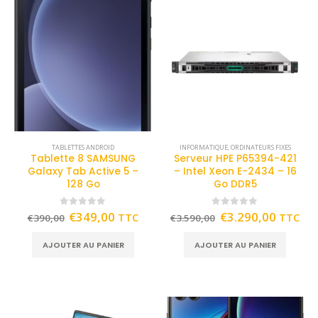
TABLETTES ANDROID
INFORMATIQUE
,
ORDINATEURS FIXES
Tablette 8 SAMSUNG
Serveur HPE P65394-421
Galaxy Tab Active 5 –
– Intel Xeon E-2434 – 16
128 Go
Go DDR5
0
out of 5
0
out of 5
€
349,00
€
3.290,00
TTC
TTC
€
390,00
€
3.590,00
AJOUTER AU PANIER
AJOUTER AU PANIER