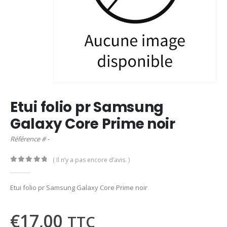
Etui folio pr Samsung
Galaxy Core Prime noir
Référence # -
( Il n’y a pas encore d’avis. )
0
out of 5
Etui folio pr Samsung Galaxy Core Prime noir
€
17,00
TTC