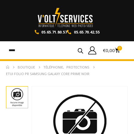
05.65.71.80.57
05.65.70.42.55
0
€
0,00
BOUTIQUE
TÉLÉPHONIE
,
PROTECTIONS
ETUI FOLIO PR SAMSUNG GALAXY CORE PRIME NOIR