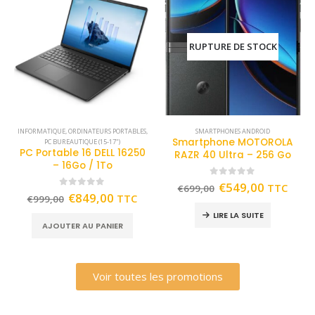
RUPTURE DE STOCK
INFORMATIQUE
,
ORDINATEURS PORTABLES
,
SMARTPHONES ANDROID
Smartphone MOTOROLA
PC BUREAUTIQUE (15-17")
PC Portable 16 DELL 16250
RAZR 40 Ultra – 256 Go
– 16Go / 1To
0
out of 5
€
549,00
TTC
€
699,00
0
out of 5
€
849,00
TTC
€
999,00
LIRE LA SUITE
AJOUTER AU PANIER
Voir toutes les promotions