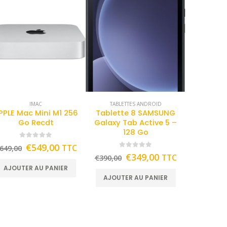
IMAC
TABLETTES ANDROID
PPLE Mac Mini M1 256
Tablette 8 SAMSUNG
Go Recdt
Galaxy Tab Active 5 –
128 Go
0
out of 5
€
549,00
TTC
649,00
0
out of 5
€
349,00
TTC
€
390,00
AJOUTER AU PANIER
AJOUTER AU PANIER