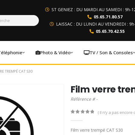
ST GENIEZ : DU MARDI AU SAMEDI : 9h-1
05.65.71.80.57
LAISSAC : DU LUNDI AU VENDREDI : 9h
05.65.70.42.55
Téléphonie
Photo & Vidéo
TV / Son & Consoles
RRE TREMPÉ CAT S30
Film verre tr
Référence # -
( Il n’y a pas encore d
0
out of 5
Film verre trempé CAT S30