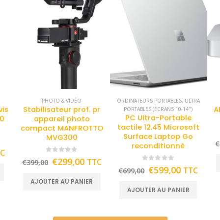
PHOTO & VIDÉO
ORDINATEURS PORTABLES
,
ULTRA
vis
Stabilisateur prof. pr
A
PORTABLES (ECRANS 10-14")
PC Ultra-Portable
70
appareil photo
tactile 12.45 Microsoft
compact MANFROTTO
Surface Laptop Go
MVG300
€
reconditionné
TC
0
out of 5
€
299,00
TTC
€
399,00
0
out of 5
€
599,00
TTC
€
699,00
AJOUTER AU PANIER
AJOUTER AU PANIER