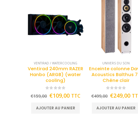
VENTIRAD / WATERCOOLING
UNIVERS DU SON
Ventirad 240mm RAZER
Enceinte colonne Da
Hanbo (ARGB) (water
Acoustics Balthus 
cooling)
Chêne clair
0
out of 5
0
out of 5
€
109,00
€
249,00
TTC
T
€
159,00
€
499,00
AJOUTER AU PANIER
AJOUTER AU PANIER