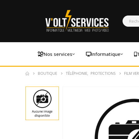
Nos services
Informatique
BOUTIQUE
TÉLÉPHONIE
,
PROTECTIONS
FILM VE