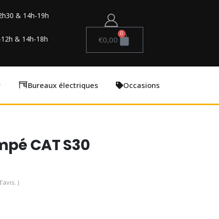
2h30 & 14h-19h
0
-12h & 14h-18h
€
0,00
Bureaux électriques
Occasions
empé CAT S30
’avis. )