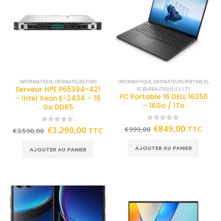
INFORMATIQUE
,
ORDINATEURS FIXES
INFORMATIQUE
,
ORDINATEURS PORTABLES
,
Serveur HPE P65394-421
PC BUREAUTIQUE (15-17")
PC Portable 16 DELL 16250
– Intel Xeon E-2434 – 16
– 16Go / 1To
Go DDR5
0
out of 5
€
849,00
TTC
0
out of 5
€
3.290,00
€
999,00
TTC
€
3.590,00
AJOUTER AU PANIER
AJOUTER AU PANIER