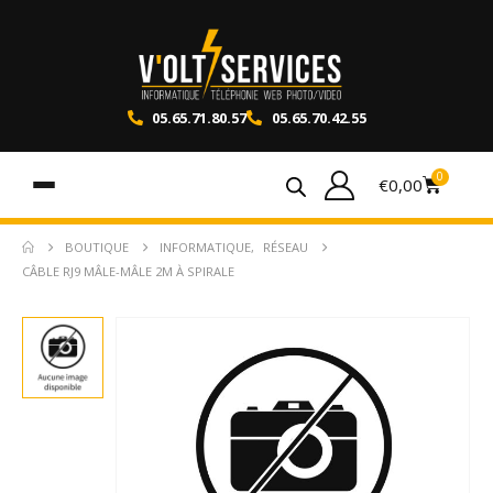
05.65.71.80.57
05.65.70.42.55
0
€
0,00
BOUTIQUE
INFORMATIQUE
,
RÉSEAU
CÂBLE RJ9 MÂLE-MÂLE 2M À SPIRALE