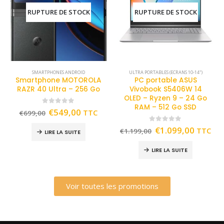
RUPTURE DE STOCK
RUPTURE DE STOCK
SMARTPHONES ANDROID
ULTRA PORTABLES (ECRANS 10-14")
Smartphone MOTOROLA
PC portable ASUS
RAZR 40 Ultra – 256 Go
Vivobook S5406W 14
OLED – Ryzen 9 – 24 Go
RAM – 512 Go SSD
0
out of 5
€
549,00
TTC
€
699,00
0
out of 5
€
1.099,00
TTC
€
1.199,00
LIRE LA SUITE
LIRE LA SUITE
Voir toutes les promotions