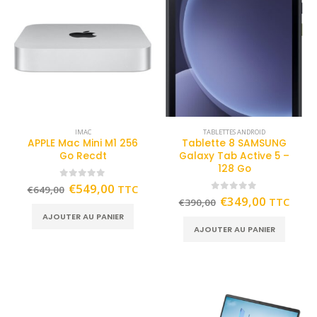
IMAC
TABLETTES ANDROID
APPLE Mac Mini M1 256
Tablette 8 SAMSUNG
Go Recdt
Galaxy Tab Active 5 –
128 Go
0
out of 5
€
549,00
TTC
€
649,00
0
out of 5
€
349,00
TTC
€
390,00
AJOUTER AU PANIER
AJOUTER AU PANIER