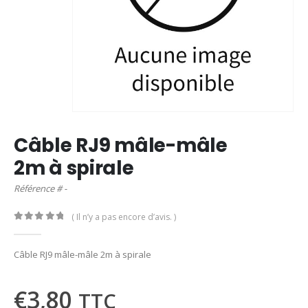
Câble RJ9 mâle-mâle
2m à spirale
Référence # -
( Il n’y a pas encore d’avis. )
0
out of 5
Câble RJ9 mâle-mâle 2m à spirale
€
3,80
TTC