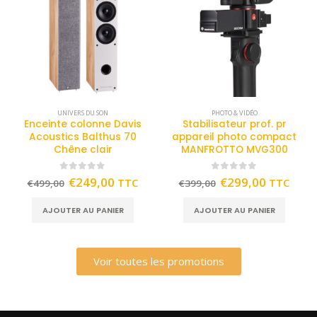
UNIVERS DU SON
PHOTO & VIDÉO
Enceinte colonne Davis
Stabilisateur prof. pr
Acoustics Balthus 70
appareil photo compact
Chêne clair
MANFROTTO MVG300
0
out of 5
0
out of 5
€
249,00
€
299,00
TTC
TTC
€
499,00
€
399,00
AJOUTER AU PANIER
AJOUTER AU PANIER
Voir toutes les promotions