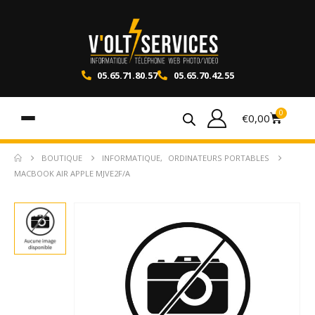
05.65.71.80.57
05.65.70.42.55
0
€
0,00
BOUTIQUE
INFORMATIQUE
,
ORDINATEURS PORTABLES
MACBOOK AIR APPLE MJVE2F/A