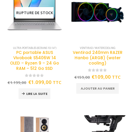
RUPTURE DE STOCK
ULTRA PORTABLES (ECRANS 10-14")
VENTIRAD / WATERCOOLING
PC portable ASUS
Ventirad 240mm RAZER
Vivobook S5406W 14
Hanbo (ARGB) (water
OLED – Ryzen 9 – 24 Go
cooling)
RAM – 512 Go SSD
0
out of 5
€
109,00
TTC
€
159,00
0
out of 5
€
1.099,00
TTC
€
1.199,00
AJOUTER AU PANIER
LIRE LA SUITE