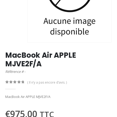
MacBook Air APPLE
MJVE2F/A
Référence # -
( Il n’y a pas encore d’avis. )
0
out of 5
MacBook Air APPLE MJVE2F/A
€
975,00
TTC