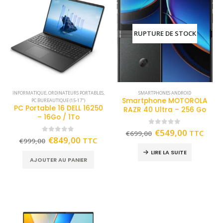
RUPTURE DE STOCK
INFORMATIQUE
,
ORDINATEURS PORTABLES
,
SMARTPHONES ANDROID
Smartphone MOTOROLA
PC BUREAUTIQUE (15-17")
PC Portable 16 DELL 16250
RAZR 40 Ultra – 256 Go
– 16Go / 1To
0
out of 5
€
549,00
TTC
€
699,00
0
out of 5
€
849,00
TTC
€
999,00
LIRE LA SUITE
AJOUTER AU PANIER