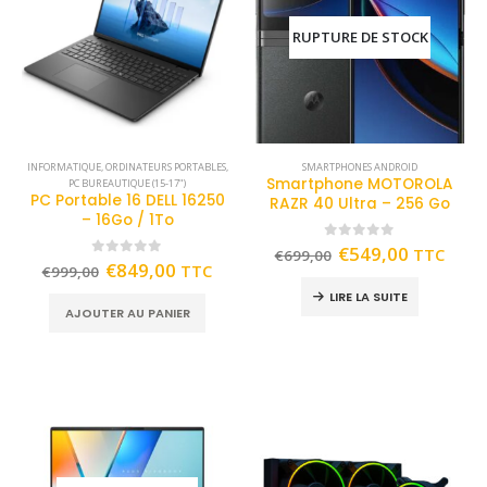
RUPTURE DE STOCK
INFORMATIQUE
,
ORDINATEURS PORTABLES
,
SMARTPHONES ANDROID
Smartphone MOTOROLA
PC BUREAUTIQUE (15-17")
PC Portable 16 DELL 16250
RAZR 40 Ultra – 256 Go
– 16Go / 1To
0
out of 5
€
549,00
TTC
€
699,00
0
out of 5
€
849,00
TTC
€
999,00
LIRE LA SUITE
AJOUTER AU PANIER