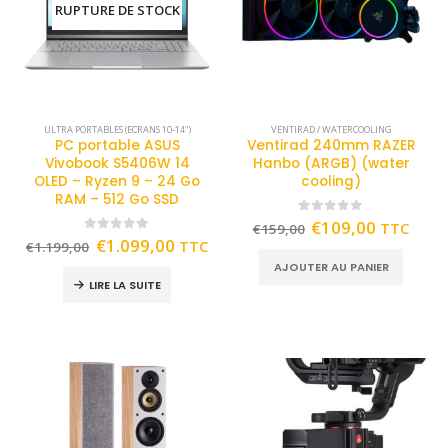
RUPTURE DE STOCK
ULTRA PORTABLES (ECRANS 10-14")
VENTIRAD / WATERCOOLING
PC portable ASUS
Ventirad 240mm RAZER
Vivobook S5406W 14
Hanbo (ARGB) (water
OLED – Ryzen 9 – 24 Go
cooling)
RAM – 512 Go SSD
0
out of 5
€
109,00
TTC
€
159,00
0
out of 5
€
1.099,00
TTC
€
1.199,00
AJOUTER AU PANIER
LIRE LA SUITE