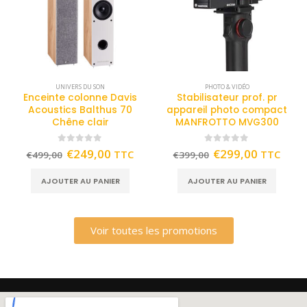
UNIVERS DU SON
PHOTO & VIDÉO
Enceinte colonne Davis
Stabilisateur prof. pr
Acoustics Balthus 70
appareil photo compact
Chêne clair
MANFROTTO MVG300
0
out of 5
0
out of 5
€
249,00
€
299,00
TTC
TTC
€
499,00
€
399,00
AJOUTER AU PANIER
AJOUTER AU PANIER
Voir toutes les promotions