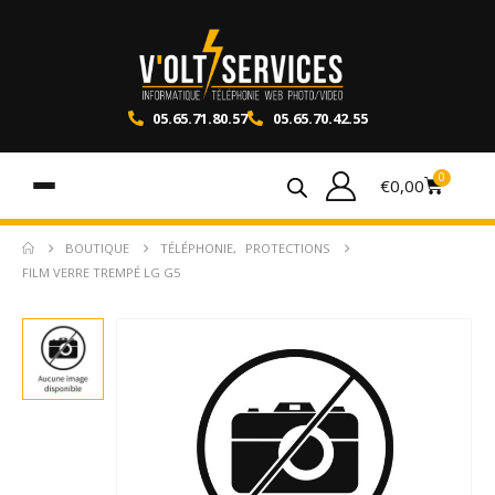
05.65.71.80.57
05.65.70.42.55
0
€
0,00
BOUTIQUE
TÉLÉPHONIE
,
PROTECTIONS
FILM VERRE TREMPÉ LG G5