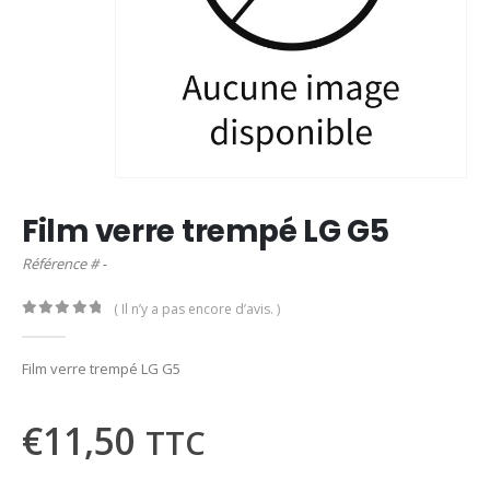
Film verre trempé LG G5
Référence # -
( Il n’y a pas encore d’avis. )
0
out of 5
Film verre trempé LG G5
€
11,50
TTC