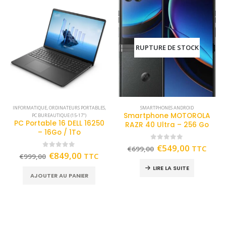
RUPTURE DE STOCK
INFORMATIQUE
,
ORDINATEURS PORTABLES
,
SMARTPHONES ANDROID
Smartphone MOTOROLA
PC BUREAUTIQUE (15-17")
PC Portable 16 DELL 16250
RAZR 40 Ultra – 256 Go
– 16Go / 1To
0
out of 5
€
549,00
TTC
€
699,00
0
out of 5
€
849,00
TTC
€
999,00
LIRE LA SUITE
AJOUTER AU PANIER