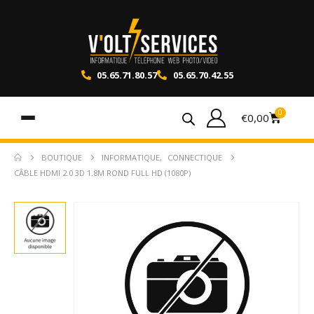
05.65.71.80.57
05.65.70.42.55
0
€
0,00
BOUTIQUE
INFORMATIQUE
,
CONNECTIQUE
CÂBLE HDMI 2.0 3D 1.8M ROND FULL HD (1080P)