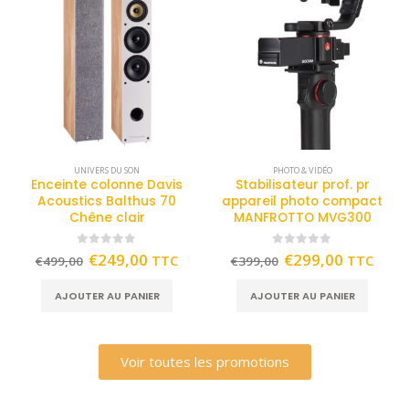
UNIVERS DU SON
PHOTO & VIDÉO
Enceinte colonne Davis
Stabilisateur prof. pr
Acoustics Balthus 70
appareil photo compact
Chêne clair
MANFROTTO MVG300
0
out of 5
0
out of 5
€
249,00
€
299,00
TTC
TTC
€
499,00
€
399,00
AJOUTER AU PANIER
AJOUTER AU PANIER
Voir toutes les promotions