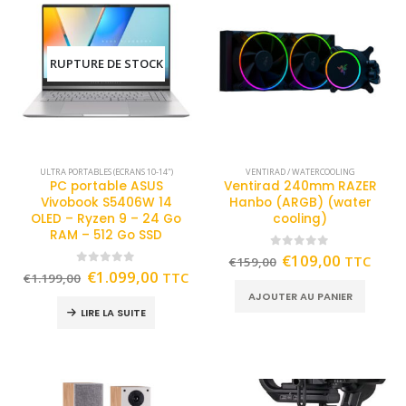
RUPTURE DE STOCK
ULTRA PORTABLES (ECRANS 10-14")
VENTIRAD / WATERCOOLING
PC portable ASUS
Ventirad 240mm RAZER
Vivobook S5406W 14
Hanbo (ARGB) (water
OLED – Ryzen 9 – 24 Go
cooling)
RAM – 512 Go SSD
0
out of 5
€
109,00
TTC
€
159,00
0
out of 5
€
1.099,00
TTC
€
1.199,00
AJOUTER AU PANIER
LIRE LA SUITE