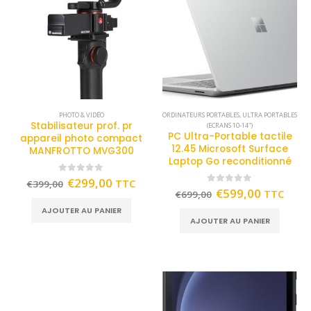
PHOTO & VIDÉO
ORDINATEURS PORTABLES
,
ULTRA PORTABLES
Stabilisateur prof. pr
(ECRANS 10-14")
PC Ultra-Portable tactile
appareil photo compact
12.45 Microsoft Surface
MANFROTTO MVG300
Laptop Go reconditionné
0
out of 5
€
299,00
TTC
€
399,00
0
out of 5
€
599,00
TTC
€
699,00
AJOUTER AU PANIER
AJOUTER AU PANIER