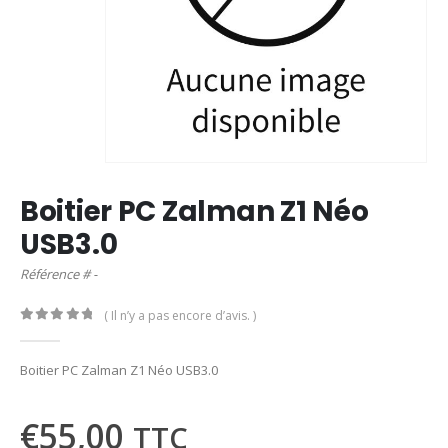
Boitier PC Zalman Z1 Néo
USB3.0
Référence # -
( Il n’y a pas encore d’avis. )
0
out of 5
Boitier PC Zalman Z1 Néo USB3.0
€
55,00
TTC