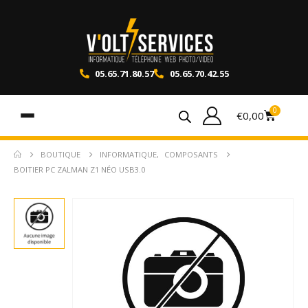
05.65.71.80.57
05.65.70.42.55
0
€
0,00
BOUTIQUE
INFORMATIQUE
,
COMPOSANTS
BOITIER PC ZALMAN Z1 NÉO USB3.0