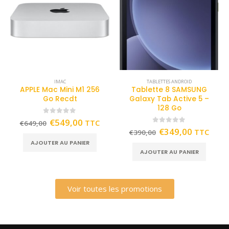
IMAC
TABLETTES ANDROID
APPLE Mac Mini M1 256
Tablette 8 SAMSUNG
Go Recdt
Galaxy Tab Active 5 –
128 Go
0
out of 5
€
549,00
TTC
€
649,00
0
out of 5
€
349,00
TTC
€
390,00
AJOUTER AU PANIER
AJOUTER AU PANIER
Voir toutes les promotions