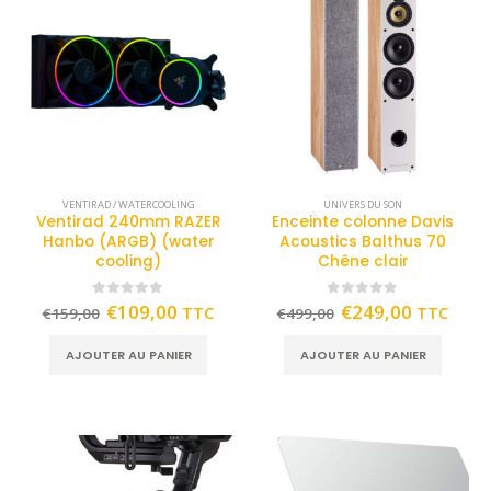
VENTIRAD / WATERCOOLING
UNIVERS DU SON
Ventirad 240mm RAZER
Enceinte colonne Davis
Hanbo (ARGB) (water
Acoustics Balthus 70
cooling)
Chêne clair
0
out of 5
0
out of 5
€
109,00
€
249,00
TTC
TTC
€
159,00
€
499,00
AJOUTER AU PANIER
AJOUTER AU PANIER