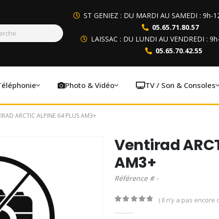
ST GENIEZ : DU MARDI AU SAMEDI : 9h-1
05.65.71.80.57
LAISSAC : DU LUNDI AU VENDREDI : 9h
05.65.70.42.55
Téléphonie
Photo & Vidéo
TV / Son & Consoles
IRAD ARCTIC ALPINE 64 PLUS AM3+
Ventirad ARCT
AM3+
Référence # -
( Il n’y a pas encore d
0
out of 5