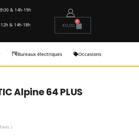
2h30 & 14h-19h
0
-12h & 14h-18h
€
0,00
Bureaux électriques
Occasions
IC Alpine 64 PLUS
’avis. )