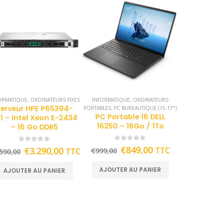
ORMATIQUE
,
ORDINATEURS FIXES
INFORMATIQUE
,
ORDINATEURS
Serveur HPE P65394-
PORTABLES
,
PC BUREAUTIQUE (15-17")
PC Portable 16 DELL
1 – Intel Xeon E-2434
16250 – 16Go / 1To
– 16 Go DDR5
0
out of 5
0
out of 5
€
849,00
€
3.290,00
TTC
TTC
€
999,00
590,00
AJOUTER AU PANIER
AJOUTER AU PANIER