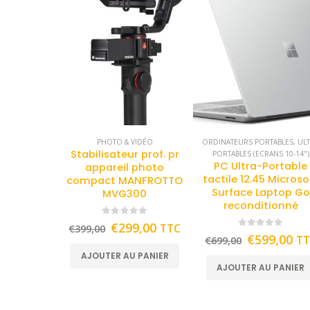
PHOTO & VIDÉO
ORDINATEURS PORTABLES
,
UL
Stabilisateur prof. pr
PORTABLES (ECRANS 10-14")
PC Ultra-Portable
appareil photo
tactile 12.45 Microso
compact MANFROTTO
Surface Laptop Go
MVG300
reconditionné
0
out of 5
€
299,00
TTC
€
399,00
0
out of 5
€
599,00
T
€
699,00
AJOUTER AU PANIER
AJOUTER AU PANIER