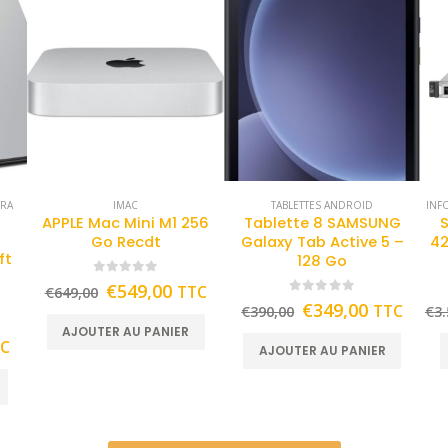
TRA
IMAC
TABLETTES ANDROID
INF
APPLE Mac Mini M1 256
Tablette 8 SAMSUNG
Go Recdt
Galaxy Tab Active 5 –
42
ft
128 Go
0
out of 5
€
549,00
TTC
€
649,00
0
out of 5
€
349,00
TTC
€
390,00
€
3.
AJOUTER AU PANIER
TC
AJOUTER AU PANIER