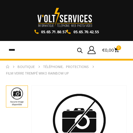
05.65.71.80.57
05.65.70.42.55
0
€
0,00
BOUTIQUE
TÉLÉPHONIE
,
PROTECTIONS
FILM VERRE TREMPÉ WIKO RAINBOW UP