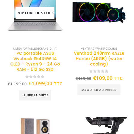
RUPTURE DE STOCK
ULTRA PORTABLES (ECRANS 10-14")
VENTIRAD / WATERCOOLING
PC portable ASUS
Ventirad 240mm RAZER
Vivobook S5406W 14
Hanbo (ARGB) (water
OLED – Ryzen 9 – 24 Go
cooling)
RAM – 512 Go SSD
0
out of 5
€
109,00
TTC
€
159,00
0
out of 5
€
1.099,00
TTC
€
1.199,00
AJOUTER AU PANIER
LIRE LA SUITE