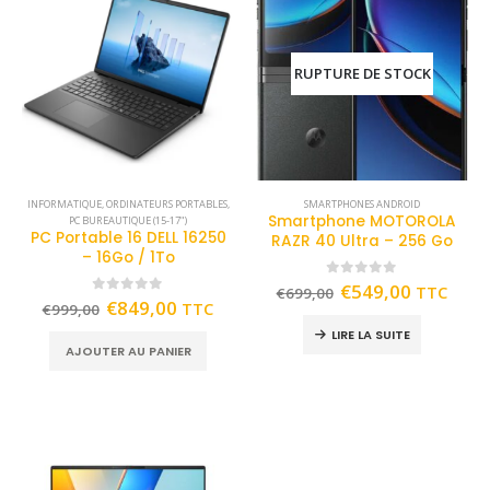
RUPTURE DE STOCK
INFORMATIQUE
,
ORDINATEURS PORTABLES
,
SMARTPHONES ANDROID
Smartphone MOTOROLA
PC BUREAUTIQUE (15-17")
PC Portable 16 DELL 16250
RAZR 40 Ultra – 256 Go
– 16Go / 1To
0
out of 5
€
549,00
TTC
€
699,00
0
out of 5
€
849,00
TTC
€
999,00
LIRE LA SUITE
AJOUTER AU PANIER