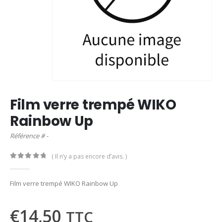
Film verre trempé WIKO
Rainbow Up
Référence # -
( Il n’y a pas encore d’avis. )
0
out of 5
Film verre trempé WIKO Rainbow Up
€
14,50
TTC