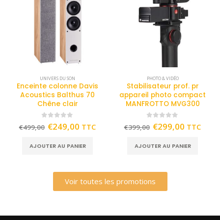
UNIVERS DU SON
PHOTO & VIDÉO
Enceinte colonne Davis
Stabilisateur prof. pr
Acoustics Balthus 70
appareil photo compact
Chêne clair
MANFROTTO MVG300
0
out of 5
0
out of 5
€
249,00
€
299,00
TTC
TTC
€
499,00
€
399,00
AJOUTER AU PANIER
AJOUTER AU PANIER
Voir toutes les promotions