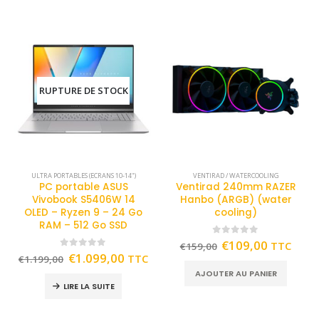
RUPTURE DE STOCK
ULTRA PORTABLES (ECRANS 10-14")
VENTIRAD / WATERCOOLING
PC portable ASUS
Ventirad 240mm RAZER
Vivobook S5406W 14
Hanbo (ARGB) (water
OLED – Ryzen 9 – 24 Go
cooling)
RAM – 512 Go SSD
0
out of 5
€
109,00
TTC
€
159,00
0
out of 5
€
1.099,00
TTC
€
1.199,00
AJOUTER AU PANIER
LIRE LA SUITE