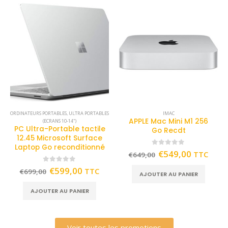
ORDINATEURS PORTABLES
,
ULTRA PORTABLES
IMAC
APPLE Mac Mini M1 256
(ECRANS 10-14")
PC Ultra-Portable tactile
Go Recdt
12.45 Microsoft Surface
Laptop Go reconditionné
0
out of 5
€
549,00
TTC
€
649,00
0
out of 5
€
599,00
TTC
€
699,00
AJOUTER AU PANIER
AJOUTER AU PANIER
Voir toutes les promotions