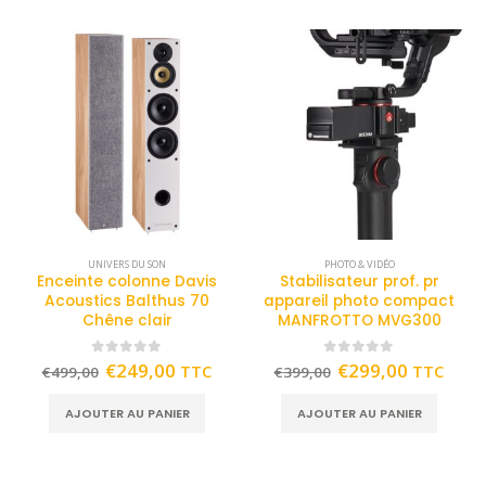
UNIVERS DU SON
PHOTO & VIDÉO
Enceinte colonne Davis
Stabilisateur prof. pr
Acoustics Balthus 70
appareil photo compact
Chêne clair
MANFROTTO MVG300
0
out of 5
0
out of 5
€
249,00
€
299,00
TTC
TTC
€
499,00
€
399,00
AJOUTER AU PANIER
AJOUTER AU PANIER