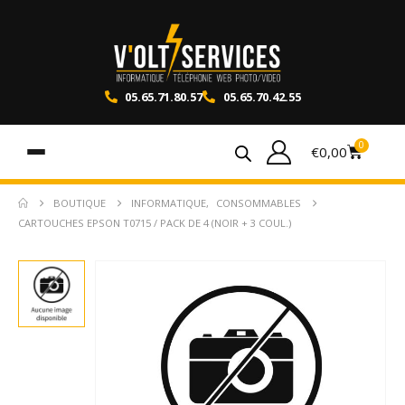
05.65.71.80.57
05.65.70.42.55
0
€
0,00
BOUTIQUE
INFORMATIQUE
,
CONSOMMABLES
CARTOUCHES EPSON T0715 / PACK DE 4 (NOIR + 3 COUL.)