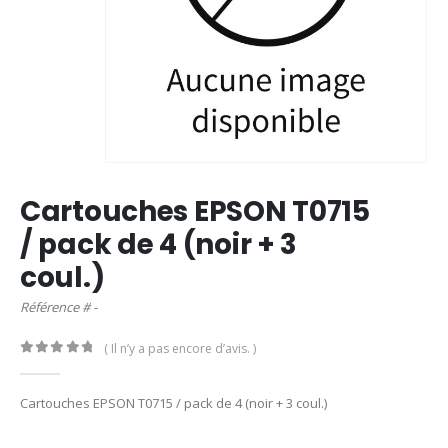
Cartouches EPSON T0715
/ pack de 4 (noir + 3
coul.)
Référence # -
( Il n’y a pas encore d’avis. )
0
out of 5
Cartouches EPSON T0715 / pack de 4 (noir + 3 coul.)