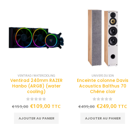
VENTIRAD / WATERCOOLING
UNIVERS DU SON
Ventirad 240mm RAZER
Enceinte colonne Davis
Hanbo (ARGB) (water
Acoustics Balthus 70
cooling)
Chêne clair
0
out of 5
0
out of 5
€
109,00
€
249,00
TTC
TTC
€
159,00
€
499,00
AJOUTER AU PANIER
AJOUTER AU PANIER