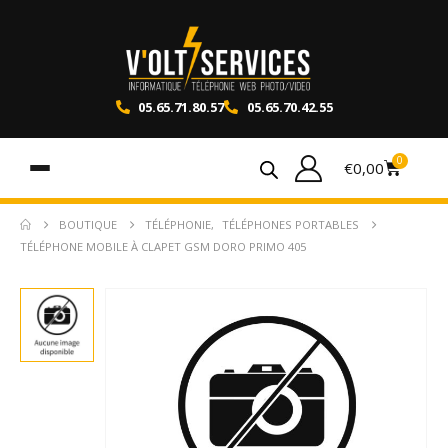
05.65.71.80.57
05.65.70.42.55
0
€
0,00
BOUTIQUE
TÉLÉPHONIE
,
TÉLÉPHONES PORTABLES
TÉLÉPHONE MOBILE À CLAPET GSM DORO PRIMO 405