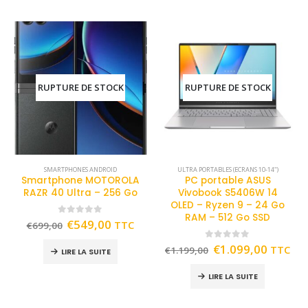
RUPTURE DE STOCK
RUPTURE DE STOCK
SMARTPHONES ANDROID
ULTRA PORTABLES (ECRANS 10-14")
Smartphone MOTOROLA
PC portable ASUS
RAZR 40 Ultra – 256 Go
Vivobook S5406W 14
OLED – Ryzen 9 – 24 Go
RAM – 512 Go SSD
0
out of 5
€
549,00
TTC
€
699,00
0
out of 5
€
1.099,00
TTC
€
1.199,00
LIRE LA SUITE
LIRE LA SUITE