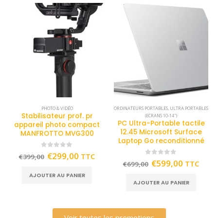
PHOTO & VIDÉO
ORDINATEURS PORTABLES
,
ULTRA PORTABLES
Stabilisateur prof. pr
(ECRANS 10-14")
PC Ultra-Portable tactile
appareil photo compact
12.45 Microsoft Surface
MANFROTTO MVG300
Laptop Go reconditionné
0
out of 5
€
299,00
TTC
€
399,00
0
out of 5
€
599,00
TTC
€
699,00
AJOUTER AU PANIER
AJOUTER AU PANIER
Voir toutes les promotions