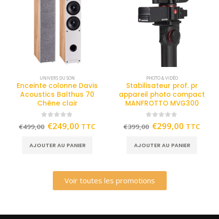
UNIVERS DU SON
PHOTO & VIDÉO
Enceinte colonne Davis
Stabilisateur prof. pr
Acoustics Balthus 70
appareil photo compact
Chêne clair
MANFROTTO MVG300
0
out of 5
0
out of 5
€
249,00
€
299,00
TTC
TTC
€
499,00
€
399,00
AJOUTER AU PANIER
AJOUTER AU PANIER
Voir toutes les promotions