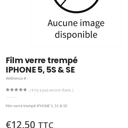
Film verre trempé
IPHONE 5, 5S & SE
Référence # -
( Il n’y a pas encore d’avis. )
0
out of 5
Film verre trempé IPHONE 5, 5S & SE
€
12,50
TTC