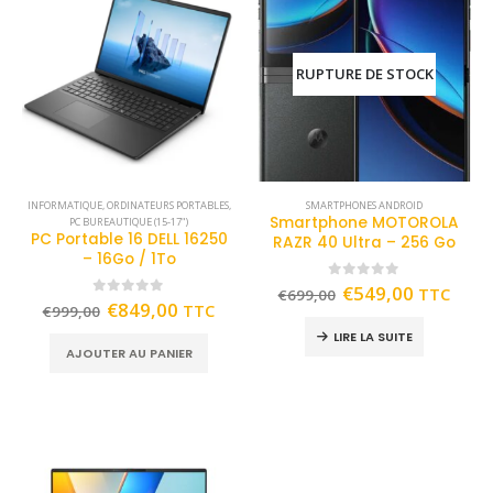
RUPTURE DE STOCK
INFORMATIQUE
,
ORDINATEURS PORTABLES
,
SMARTPHONES ANDROID
Smartphone MOTOROLA
PC BUREAUTIQUE (15-17")
PC Portable 16 DELL 16250
RAZR 40 Ultra – 256 Go
– 16Go / 1To
0
out of 5
€
549,00
TTC
€
699,00
0
out of 5
€
849,00
TTC
€
999,00
LIRE LA SUITE
AJOUTER AU PANIER