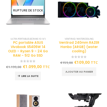
RUPTURE DE STOCK
ULTRA PORTABLES (ECRANS 10-14")
VENTIRAD / WATERCOOLING
PC portable ASUS
Ventirad 240mm RAZER
Vivobook S5406W 14
Hanbo (ARGB) (water
OLED – Ryzen 9 – 24 Go
cooling)
RAM – 512 Go SSD
0
out of 5
€
109,00
TTC
€
159,00
0
out of 5
€
1.099,00
TTC
€
1.199,00
AJOUTER AU PANIER
LIRE LA SUITE