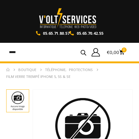
05.65.71.80.57
05.65.70.42.55
0
€
0,00
BOUTIQUE
TÉLÉPHONIE
,
PROTECTIONS
FILM VERRE TREMPÉ IPHONE 5, 5S & SE