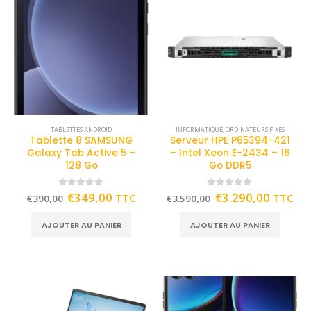
TABLETTES ANDROID
INFORMATIQUE
,
ORDINATEURS FIXES
Tablette 8 SAMSUNG
Serveur HPE P65394-421
Galaxy Tab Active 5 –
– Intel Xeon E-2434 – 16
128 Go
Go DDR5
0
out of 5
0
out of 5
€
349,00
€
3.290,00
TTC
TTC
€
390,00
€
3.590,00
AJOUTER AU PANIER
AJOUTER AU PANIER