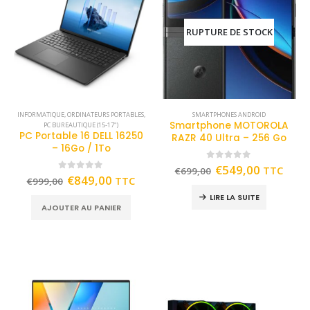
RUPTURE DE STOCK
INFORMATIQUE
,
ORDINATEURS PORTABLES
,
SMARTPHONES ANDROID
Smartphone MOTOROLA
PC BUREAUTIQUE (15-17")
PC Portable 16 DELL 16250
RAZR 40 Ultra – 256 Go
– 16Go / 1To
0
out of 5
€
549,00
TTC
€
699,00
0
out of 5
€
849,00
TTC
€
999,00
LIRE LA SUITE
AJOUTER AU PANIER