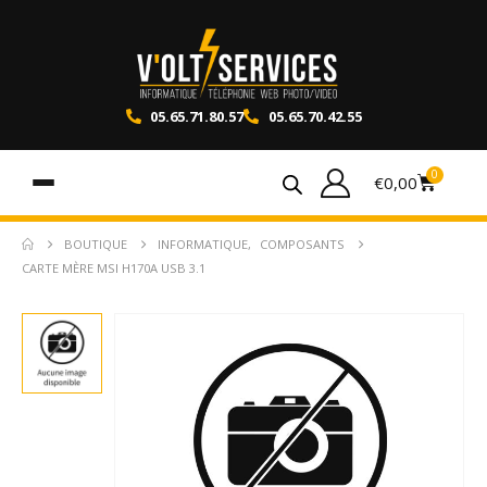
05.65.71.80.57
05.65.70.42.55
0
€
0,00
BOUTIQUE
INFORMATIQUE
,
COMPOSANTS
CARTE MÈRE MSI H170A USB 3.1