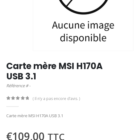
Carte mère MSI H170A
USB 3.1
Référence # -
( Il n’y a pas encore d’avis. )
0
out of 5
Carte mère MSI H170A USB 3.1
€
109,00
TTC