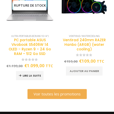
RUPTURE DE STOCK
ULTRA PORTABLES (ECRANS 10-14")
VENTIRAD / WATERCOOLING
PC portable ASUS
Ventirad 240mm RAZER
Vivobook S5406W 14
Hanbo (ARGB) (water
OLED – Ryzen 9 – 24 Go
cooling)
RAM – 512 Go SSD
0
out of 5
€
109,00
TTC
€
159,00
0
out of 5
€
1.099,00
TTC
€
1.199,00
AJOUTER AU PANIER
LIRE LA SUITE
Voir toutes les promotions