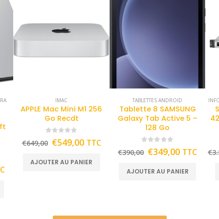
TRA
IMAC
TABLETTES ANDROID
INF
APPLE Mac Mini M1 256
Tablette 8 SAMSUNG
Go Recdt
Galaxy Tab Active 5 –
42
ft
128 Go
0
out of 5
€
549,00
TTC
€
649,00
0
out of 5
€
349,00
TTC
€
390,00
€
3.
AJOUTER AU PANIER
TC
AJOUTER AU PANIER