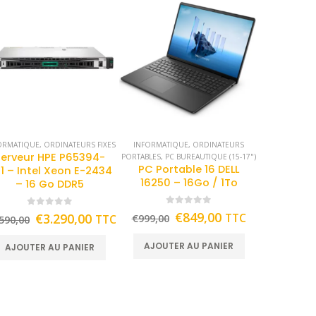
ORMATIQUE
,
ORDINATEURS FIXES
INFORMATIQUE
,
ORDINATEURS
Serveur HPE P65394-
PORTABLES
,
PC BUREAUTIQUE (15-17")
PC Portable 16 DELL
1 – Intel Xeon E-2434
16250 – 16Go / 1To
– 16 Go DDR5
0
out of 5
0
out of 5
€
849,00
€
3.290,00
TTC
TTC
€
999,00
590,00
AJOUTER AU PANIER
AJOUTER AU PANIER