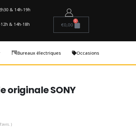
2h30 & 14h-19h
0
-12h & 14h-18h
€
0,00
Bureaux électriques
Occasions
le originale SONY
’avis. )