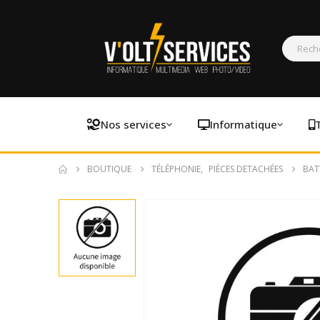
Nos services
Informatique
BOUTIQUE
TÉLÉPHONIE
,
PIÈCES DETACHÉES
BAT