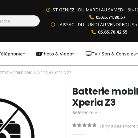
ST GENIEZ : DU MARDI AU SAMEDI : 9h-1
05.65.71.80.57
LAISSAC : DU LUNDI AU VENDREDI : 9h
05.65.70.42.55
Téléphonie
Photo & Vidéo
TV / Son & Consoles
TERIE MOBILE ORIGINALE SONY XPERIA Z3
Batterie mobi
Xperia Z3
Référence # -
( Il n’y a pas encore d
0
out of 5