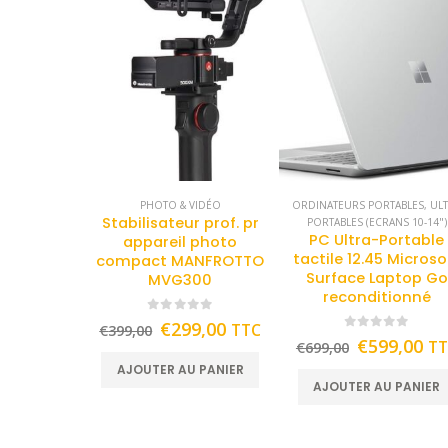
PHOTO & VIDÉO
ORDINATEURS PORTABLES
,
UL
Stabilisateur prof. pr
PORTABLES (ECRANS 10-14")
PC Ultra-Portable
appareil photo
tactile 12.45 Microso
compact MANFROTTO
Surface Laptop Go
MVG300
reconditionné
0
out of 5
€
299,00
TTC
€
399,00
0
out of 5
€
599,00
T
€
699,00
AJOUTER AU PANIER
AJOUTER AU PANIER