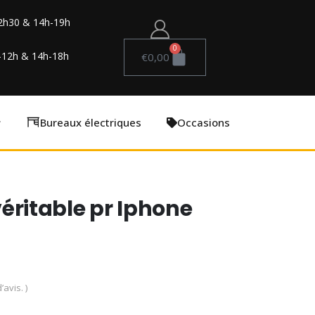
2h30 & 14h-19h
0
-12h & 14h-18h
€
0,00
Bureaux électriques
Occasions
 véritable pr Iphone
’avis. )