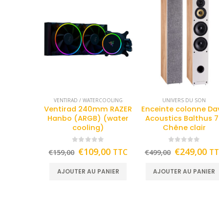
VENTIRAD / WATERCOOLING
UNIVERS DU SON
Ventirad 240mm RAZER
Enceinte colonne Da
Hanbo (ARGB) (water
Acoustics Balthus 
cooling)
Chêne clair
0
out of 5
0
out of 5
€
109,00
€
249,00
TTC
T
€
159,00
€
499,00
AJOUTER AU PANIER
AJOUTER AU PANIER