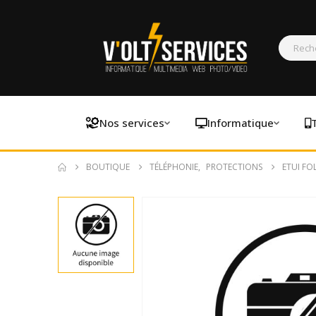
Nos services
Informatique
BOUTIQUE
TÉLÉPHONIE
,
PROTECTIONS
ETUI FO