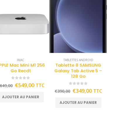
IMAC
TABLETTES ANDROID
PPLE Mac Mini M1 256
Tablette 8 SAMSUNG
Go Recdt
Galaxy Tab Active 5 –
128 Go
0
out of 5
€
549,00
TTC
649,00
0
out of 5
€
349,00
TTC
€
390,00
AJOUTER AU PANIER
AJOUTER AU PANIER