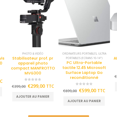
PHOTO & VIDÉO
ORDINATEURS PORTABLES
,
ULTRA
vis
Stabilisateur prof. pr
A
PORTABLES (ECRANS 10-14")
PC Ultra-Portable
70
appareil photo
tactile 12.45 Microsoft
compact MANFROTTO
Surface Laptop Go
MVG300
€
reconditionné
TC
0
out of 5
€
299,00
TTC
€
399,00
0
out of 5
€
599,00
TTC
€
699,00
AJOUTER AU PANIER
AJOUTER AU PANIER