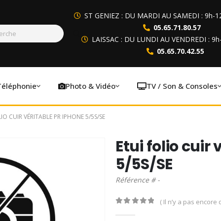
ST GENIEZ : DU MARDI AU SAMEDI : 9h-1
05.65.71.80.57
LAISSAC : DU LUNDI AU VENDREDI : 9h
05.65.70.42.55
Téléphonie
Photo & Vidéo
TV / Son & Consoles
LIO CUIR VÉRITABLE PR IPHONE 5/5S/SE
Etui folio cuir
5/5S/SE
Référence # -
( Il n’y a pas encore d
0
out of 5