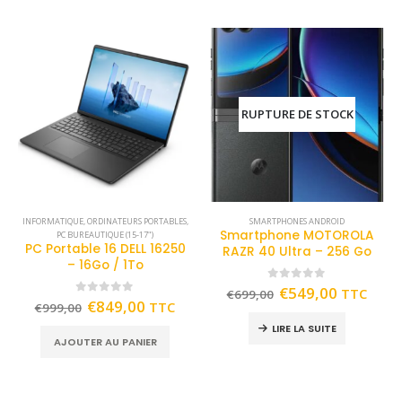
RUPTURE DE STOCK
INFORMATIQUE
,
ORDINATEURS PORTABLES
,
SMARTPHONES ANDROID
Smartphone MOTOROLA
PC BUREAUTIQUE (15-17")
PC Portable 16 DELL 16250
RAZR 40 Ultra – 256 Go
– 16Go / 1To
0
out of 5
€
549,00
TTC
€
699,00
0
out of 5
€
849,00
TTC
€
999,00
LIRE LA SUITE
AJOUTER AU PANIER