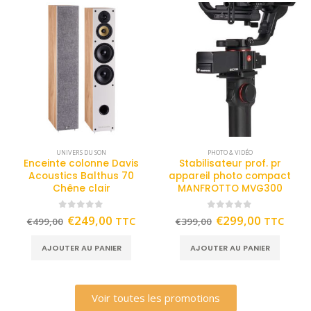
UNIVERS DU SON
PHOTO & VIDÉO
Enceinte colonne Davis
Stabilisateur prof. pr
Acoustics Balthus 70
appareil photo compact
Chêne clair
MANFROTTO MVG300
0
out of 5
0
out of 5
€
249,00
€
299,00
TTC
TTC
€
499,00
€
399,00
AJOUTER AU PANIER
AJOUTER AU PANIER
Voir toutes les promotions