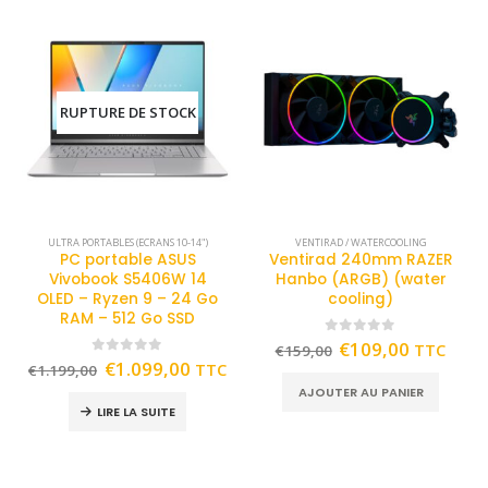
RUPTURE DE STOCK
ULTRA PORTABLES (ECRANS 10-14")
VENTIRAD / WATERCOOLING
PC portable ASUS
Ventirad 240mm RAZER
Vivobook S5406W 14
Hanbo (ARGB) (water
OLED – Ryzen 9 – 24 Go
cooling)
RAM – 512 Go SSD
0
out of 5
€
109,00
TTC
€
159,00
0
out of 5
€
1.099,00
TTC
€
1.199,00
AJOUTER AU PANIER
LIRE LA SUITE