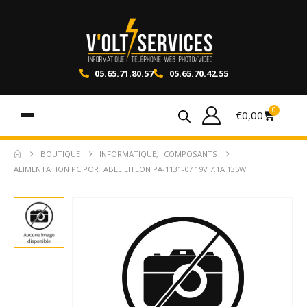
05.65.71.80.57
05.65.70.42.55
0
€
0,00
BOUTIQUE
INFORMATIQUE
,
COMPOSANTS
ALIMENTATION PC PORTABLE LITEON PA-1131-07 19V 7.1A 135W