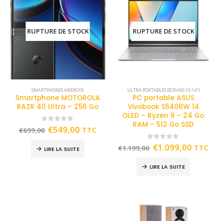
RUPTURE DE STOCK
RUPTURE DE STOCK
SMARTPHONES ANDROID
ULTRA PORTABLES (ECRANS 10-14")
Smartphone MOTOROLA
PC portable ASUS
RAZR 40 Ultra – 256 Go
Vivobook S5406W 14
OLED – Ryzen 9 – 24 Go
RAM – 512 Go SSD
0
out of 5
€
549,00
TTC
€
699,00
0
out of 5
€
1.099,00
TTC
€
1.199,00
LIRE LA SUITE
LIRE LA SUITE