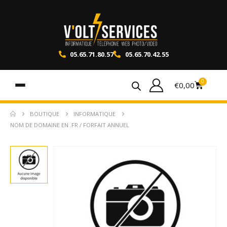
05.65.71.80.57
05.65.70.42.55
0
€
0,00
BOUTIQUE
INFORMATIQUE
NOM DE DOMAINE EN .FR / FORFAIT ANNUEL