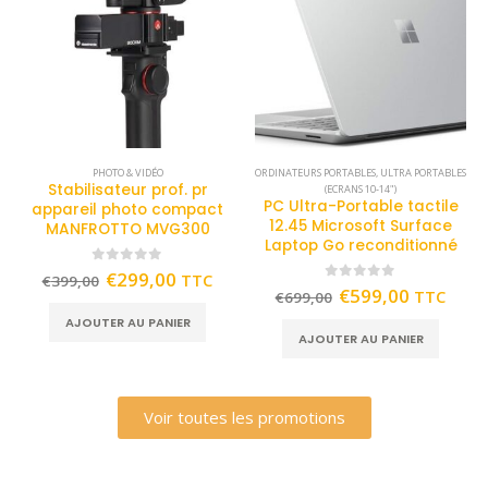
PHOTO & VIDÉO
ORDINATEURS PORTABLES
,
ULTRA PORTABLES
Stabilisateur prof. pr
(ECRANS 10-14")
PC Ultra-Portable tactile
appareil photo compact
12.45 Microsoft Surface
MANFROTTO MVG300
Laptop Go reconditionné
0
out of 5
€
299,00
TTC
€
399,00
0
out of 5
€
599,00
TTC
€
699,00
AJOUTER AU PANIER
AJOUTER AU PANIER
Voir toutes les promotions