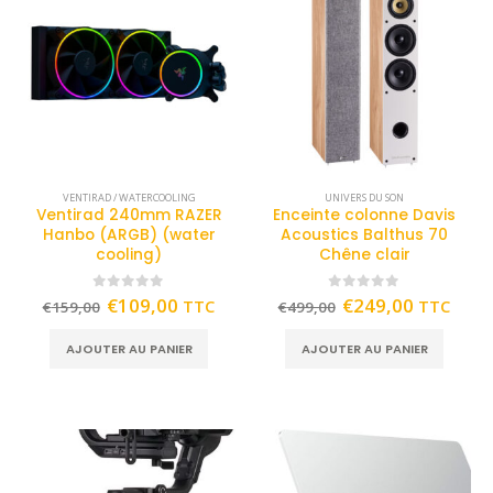
VENTIRAD / WATERCOOLING
UNIVERS DU SON
Ventirad 240mm RAZER
Enceinte colonne Davis
Hanbo (ARGB) (water
Acoustics Balthus 70
cooling)
Chêne clair
0
out of 5
0
out of 5
€
109,00
€
249,00
TTC
TTC
€
159,00
€
499,00
AJOUTER AU PANIER
AJOUTER AU PANIER