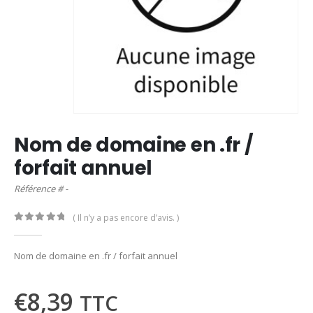
Nom de domaine en .fr /
forfait annuel
Référence # -
( Il n’y a pas encore d’avis. )
0
out of 5
Nom de domaine en .fr / forfait annuel
€
8,39
TTC