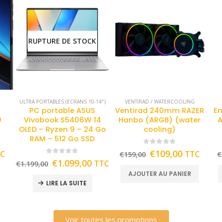
RUPTURE DE STOCK
ULTRA PORTABLES (ECRANS 10-14")
VENTIRAD / WATERCOOLING
PC portable ASUS
Ventirad 240mm RAZER
En
0
Vivobook S5406W 14
Hanbo (ARGB) (water
A
OLED – Ryzen 9 – 24 Go
cooling)
RAM – 512 Go SSD
0
out of 5
€
109,00
TC
TTC
€
159,00
€
0
out of 5
€
1.099,00
TTC
€
1.199,00
AJOUTER AU PANIER
LIRE LA SUITE
Voir toutes les promotions