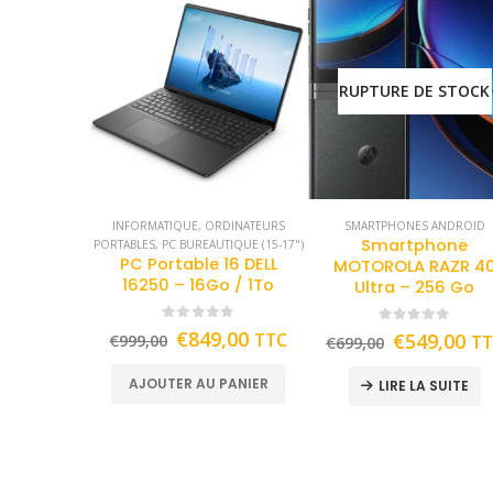
RUPTURE DE STOCK
INFORMATIQUE
,
ORDINATEURS
SMARTPHONES ANDROID
Smartphone
PORTABLES
,
PC BUREAUTIQUE (15-17")
PC Portable 16 DELL
MOTOROLA RAZR 4
16250 – 16Go / 1To
Ultra – 256 Go
0
out of 5
0
out of 5
€
849,00
TTC
€
549,00
€
999,00
T
€
699,00
AJOUTER AU PANIER
LIRE LA SUITE