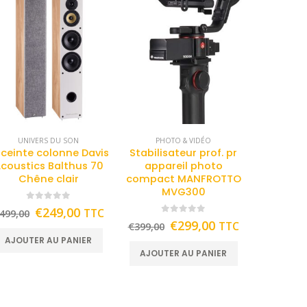
UNIVERS DU SON
PHOTO & VIDÉO
ceinte colonne Davis
Stabilisateur prof. pr
coustics Balthus 70
appareil photo
Chêne clair
compact MANFROTTO
MVG300
0
out of 5
€
249,00
TTC
499,00
0
out of 5
€
299,00
TTC
€
399,00
AJOUTER AU PANIER
AJOUTER AU PANIER