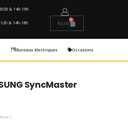
2h30 & 14h-19h
0
-12h & 14h-18h
€
0,00
Bureaux électriques
Occasions
MSUNG SyncMaster
’avis. )