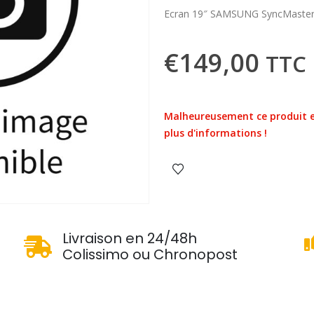
Ecran 19″ SAMSUNG SyncMaste
€
149,00
TTC
Malheureusement ce produit e
plus d'informations !
u
Livraison en 24/48h
Colissimo ou Chronopost