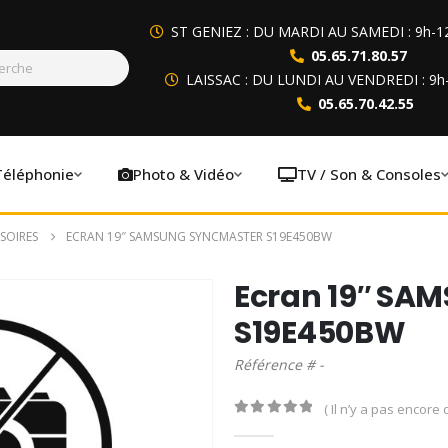
ST GENIEZ : DU MARDI AU SAMEDI : 9h-1
05.65.71.80.57
LAISSAC : DU LUNDI AU VENDREDI : 9h
05.65.70.42.55
Téléphonie
Photo & Vidéo
TV / Son & Consoles
SOIRES
ECRAN 19″ SAMSUNG SYNCMASTER S19E450BW
Ecran 19″ SA
S19E450BW
Référence # -
( Il n’y a pas encore d
0
out of 5