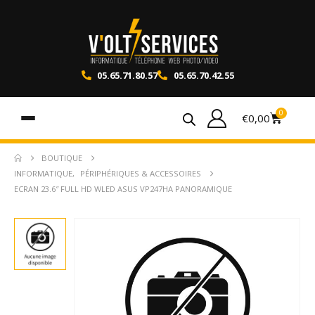
05.65.71.80.57
05.65.70.42.55
0
€
0,00
BOUTIQUE
INFORMATIQUE
,
PÉRIPHÉRIQUES & ACCESSOIRES
ECRAN 23.6″ FULL HD WLED ASUS VP247HA PANORAMIQUE