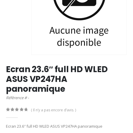
Ecran 23.6″ full HD WLED
ASUS VP247HA
panoramique
Référence # -
( Il n’y a pas encore d’avis. )
0
out of 5
Ecran 23.6″ full HD WLED ASUS VP247HA panoramique