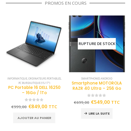
PROMOS EN COURS
RUPTURE DE STOCK
INFORMATIQUE
,
ORDINATEURS PORTABLES
,
SMARTPHONES ANDROID
Smartphone MOTOROLA
PC BUREAUTIQUE (15-17")
PC Portable 16 DELL 16250
RAZR 40 Ultra – 256 Go
– 16Go / 1To
0
out of 5
€
549,00
TTC
€
699,00
0
out of 5
€
849,00
TTC
€
999,00
LIRE LA SUITE
AJOUTER AU PANIER