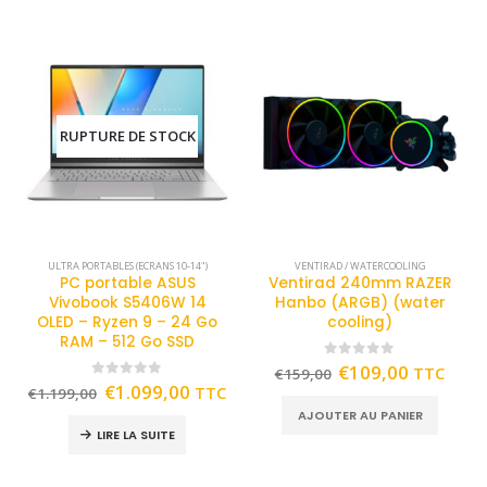
RUPTURE DE STOCK
ULTRA PORTABLES (ECRANS 10-14")
VENTIRAD / WATERCOOLING
PC portable ASUS
Ventirad 240mm RAZER
Vivobook S5406W 14
Hanbo (ARGB) (water
OLED – Ryzen 9 – 24 Go
cooling)
RAM – 512 Go SSD
0
out of 5
€
109,00
TTC
€
159,00
0
out of 5
€
1.099,00
TTC
€
1.199,00
AJOUTER AU PANIER
LIRE LA SUITE