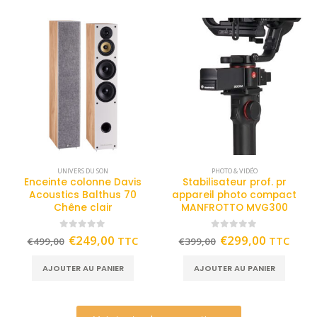
UNIVERS DU SON
PHOTO & VIDÉO
Enceinte colonne Davis
Stabilisateur prof. pr
Acoustics Balthus 70
appareil photo compact
Chêne clair
MANFROTTO MVG300
0
out of 5
0
out of 5
€
249,00
€
299,00
TTC
TTC
€
499,00
€
399,00
AJOUTER AU PANIER
AJOUTER AU PANIER