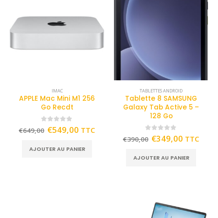
IMAC
TABLETTES ANDROID
APPLE Mac Mini M1 256
Tablette 8 SAMSUNG
Go Recdt
Galaxy Tab Active 5 –
128 Go
0
out of 5
€
549,00
TTC
€
649,00
0
out of 5
€
349,00
TTC
€
390,00
AJOUTER AU PANIER
AJOUTER AU PANIER