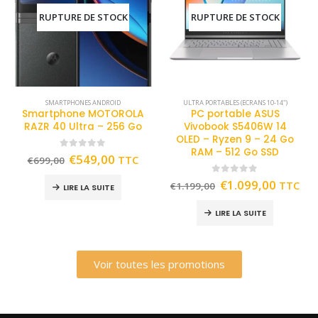
RUPTURE DE STOCK
RUPTURE DE STOCK
SMARTPHONES ANDROID
ULTRA PORTABLES (ECRANS 10-14")
Smartphone MOTOROLA
PC portable ASUS
RAZR 40 Ultra – 256 Go
Vivobook S5406W 14
OLED – Ryzen 9 – 24 Go
RAM – 512 Go SSD
0
out of 5
€
549,00
TTC
€
699,00
0
out of 5
€
1.099,00
TTC
€
1.199,00
LIRE LA SUITE
LIRE LA SUITE
Voir toutes les promotions