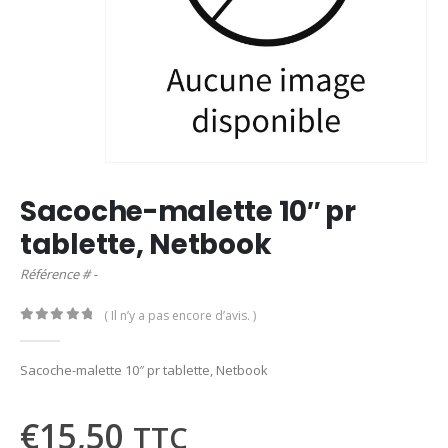
Sacoche-malette 10″ pr
tablette, Netbook
Référence # -
( Il n’y a pas encore d’avis. )
0
out of 5
Sacoche-malette 10″ pr tablette, Netbook
€
15,50
TTC