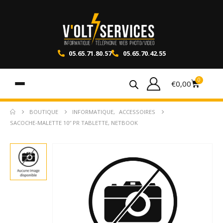
05.65.71.80.57
05.65.70.42.55
0
€
0,00
BOUTIQUE
INFORMATIQUE
,
ACCESSOIRES
SACOCHE-MALETTE 10″ PR TABLETTE, NETBOOK