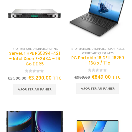
INFORMATIQUE
,
ORDINATEURS FIXES
INFORMATIQUE
,
ORDINATEURS PORTABLES
,
Serveur HPE P65394-421
PC BUREAUTIQUE (15-17")
PC Portable 16 DELL 16250
– Intel Xeon E-2434 – 16
– 16Go / 1To
Go DDR5
0
out of 5
€
849,00
TTC
0
out of 5
€
3.290,00
€
999,00
TTC
€
3.590,00
AJOUTER AU PANIER
AJOUTER AU PANIER