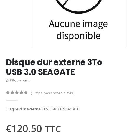
Disque dur externe 3To
USB 3.0 SEAGATE
Référence # -
( Il n’y a pas encore d’avis. )
0
out of 5
Disque dur externe 3To USB 3.0 SEAGATE
€
120,50
TTC