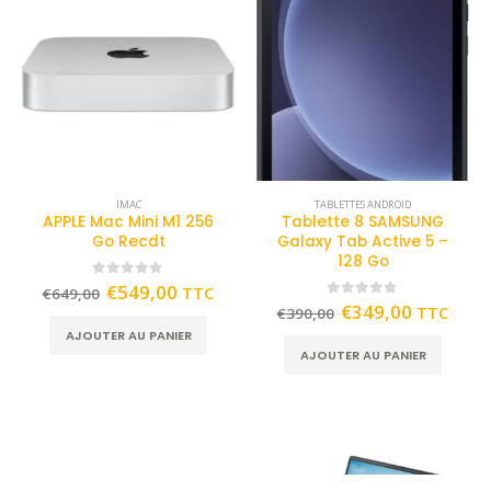
IMAC
TABLETTES ANDROID
APPLE Mac Mini M1 256
Tablette 8 SAMSUNG
Go Recdt
Galaxy Tab Active 5 –
128 Go
0
out of 5
€
549,00
TTC
€
649,00
0
out of 5
€
349,00
TTC
€
390,00
AJOUTER AU PANIER
AJOUTER AU PANIER