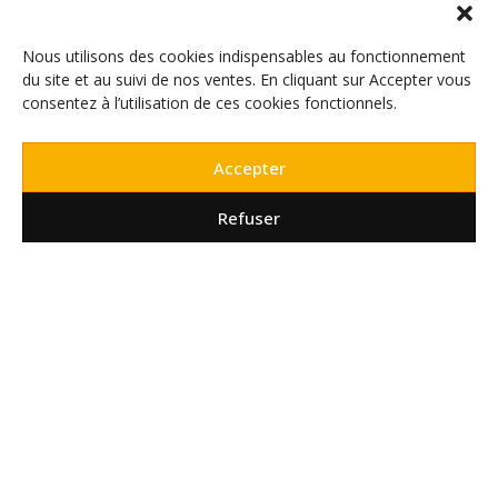
Nous utilisons des cookies indispensables au fonctionnement
du site et au suivi de nos ventes. En cliquant sur Accepter vous
consentez à l’utilisation de ces cookies fonctionnels.
Accepter
INFORMATIQUE
,
ORDINATEURS FIXES
INFORMATIQUE
,
ORDINATEURS PORTABLES
,
Serveur HPE P65394-421
PC BUREAUTIQUE (15-17")
Refuser
PC Portable 16 DELL 16250
– Intel Xeon E-2434 – 16
– 16Go / 1To
Go DDR5
0
out of 5
€
849,00
TTC
0
out of 5
€
3.290,00
€
999,00
TTC
€
3.590,00
AJOUTER AU PANIER
AJOUTER AU PANIER