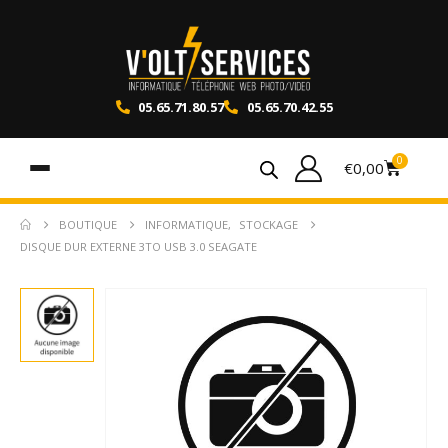
05.65.71.80.57
05.65.70.42.55
0
€
0,00
BOUTIQUE
INFORMATIQUE
,
STOCKAGE
DISQUE DUR EXTERNE 3TO USB 3.0 SEAGATE