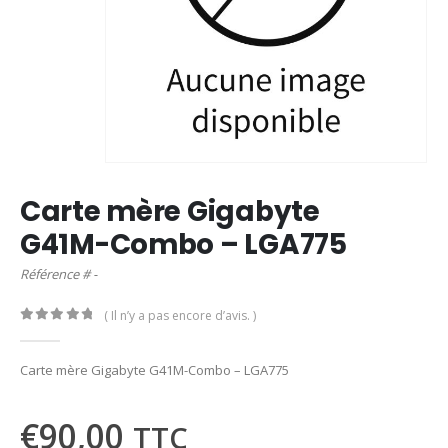
Carte mère Gigabyte
G41M-Combo – LGA775
Référence # -
( Il n’y a pas encore d’avis. )
0
out of 5
Carte mère Gigabyte G41M-Combo – LGA775
€
90,00
TTC