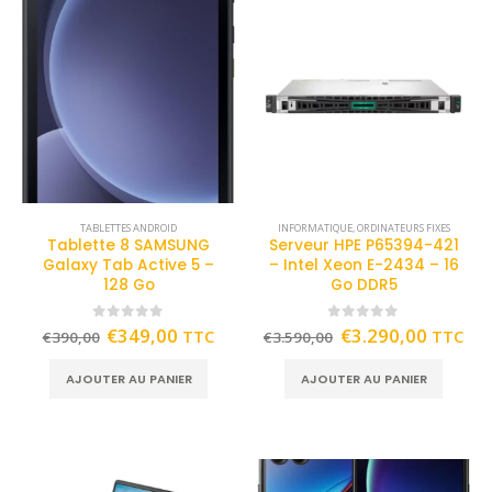
TABLETTES ANDROID
INFORMATIQUE
,
ORDINATEURS FIXES
Tablette 8 SAMSUNG
Serveur HPE P65394-421
Galaxy Tab Active 5 –
– Intel Xeon E-2434 – 16
128 Go
Go DDR5
0
out of 5
0
out of 5
€
349,00
€
3.290,00
TTC
TTC
€
390,00
€
3.590,00
AJOUTER AU PANIER
AJOUTER AU PANIER