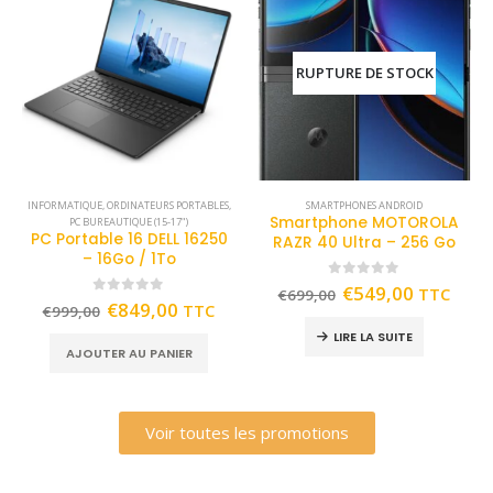
RUPTURE DE STOCK
INFORMATIQUE
,
ORDINATEURS PORTABLES
,
SMARTPHONES ANDROID
Smartphone MOTOROLA
PC BUREAUTIQUE (15-17")
PC Portable 16 DELL 16250
RAZR 40 Ultra – 256 Go
– 16Go / 1To
0
out of 5
€
549,00
TTC
€
699,00
0
out of 5
€
849,00
TTC
€
999,00
LIRE LA SUITE
AJOUTER AU PANIER
Voir toutes les promotions