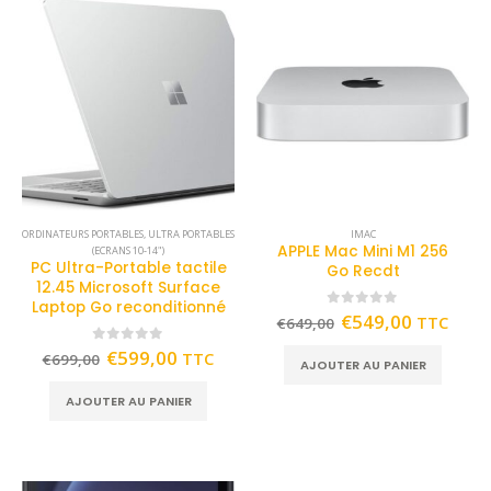
ORDINATEURS PORTABLES
,
ULTRA PORTABLES
IMAC
APPLE Mac Mini M1 256
(ECRANS 10-14")
PC Ultra-Portable tactile
Go Recdt
12.45 Microsoft Surface
Laptop Go reconditionné
0
out of 5
€
549,00
TTC
€
649,00
0
out of 5
€
599,00
TTC
€
699,00
AJOUTER AU PANIER
AJOUTER AU PANIER