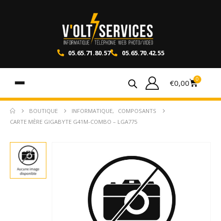
05.65.71.80.57
05.65.70.42.55
0
€
0,00
BOUTIQUE
INFORMATIQUE
,
COMPOSANTS
CARTE MÈRE GIGABYTE G41M-COMBO – LGA775